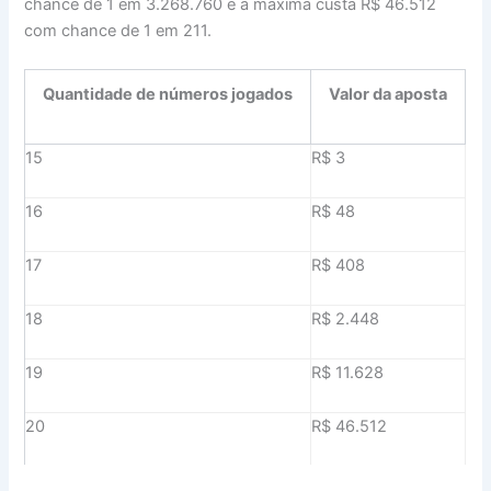
chance de 1 em 3.268.760 e a máxima custa R$ 46.512
com chance de 1 em 211.
Quantidade de números jogados
Valor da aposta
15
R$ 3
16
R$ 48
17
R$ 408
18
R$ 2.448
19
R$ 11.628
20
R$ 46.512