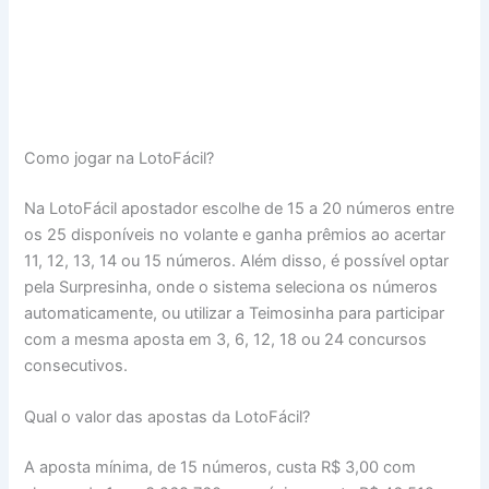
Como jogar na LotoFácil?
Na LotoFácil apostador escolhe de 15 a 20 números entre
os 25 disponíveis no volante e ganha prêmios ao acertar
11, 12, 13, 14 ou 15 números. Além disso, é possível optar
pela Surpresinha, onde o sistema seleciona os números
automaticamente, ou utilizar a Teimosinha para participar
com a mesma aposta em 3, 6, 12, 18 ou 24 concursos
consecutivos.
Qual o valor das apostas da LotoFácil?
A aposta mínima, de 15 números, custa R$ 3,00 com