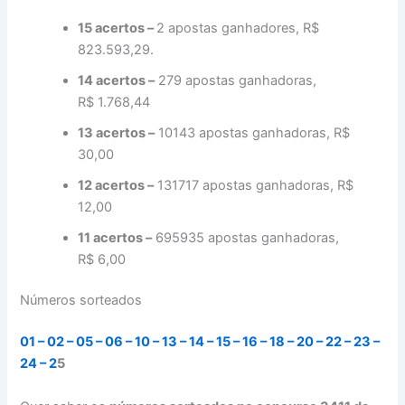
15 acertos –
2 apostas ganhadores, R$
823.593,29.
14 acertos –
279 apostas ganhadoras,
R$ 1.768,44
13 acertos –
10143 apostas ganhadoras, R$
30,00
12 acertos –
131717 apostas ganhadoras, R$
12,00
11 acertos –
695935 apostas ganhadoras,
R$ 6,00
Números sorteados
01 – 02 – 05 – 06 – 10 – 13 – 14 – 15 – 16 – 18 – 20 – 22 – 23 –
24 – 2
5