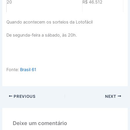
20
R$ 46.512
Quando acontecem os sorteios da Lotofácil
De segunda-feira a sábado, às 20h.
Fonte:
Brasil 61
PREVIOUS
NEXT
Deixe um comentário