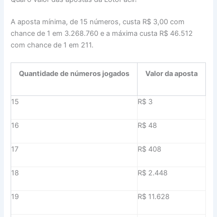
A aposta mínima, de 15 números, custa R$ 3,00 com
chance de 1 em 3.268.760 e a máxima custa R$ 46.512
com chance de 1 em 211.
Quantidade de números jogados
Valor da aposta
15
R$ 3
16
R$ 48
17
R$ 408
18
R$ 2.448
19
R$ 11.628