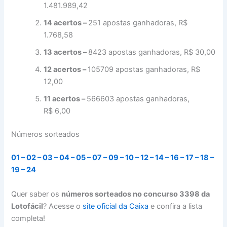
1.481.989,42
14 acertos –
251 apostas ganhadoras, R$
1.768,58
13 acertos –
8423 apostas ganhadoras, R$ 30,00
12 acertos –
105709 apostas ganhadoras, R$
12,00
11 acertos –
566603 apostas ganhadoras,
R$ 6,00
Números sorteados
01 – 02 – 03 – 04 – 05 – 07 –
09 – 10 – 12 – 14 – 16 – 17 – 18 –
19 – 24
Quer saber os
números sorteados no concurso 3398 da
Lotofácil
? Acesse o
site oficial da Caixa
e confira a lista
completa!