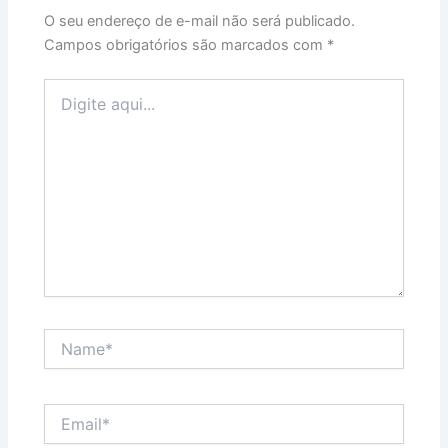
O seu endereço de e-mail não será publicado.
Campos obrigatórios são marcados com
*
Digite
aqui...
Name*
Email*