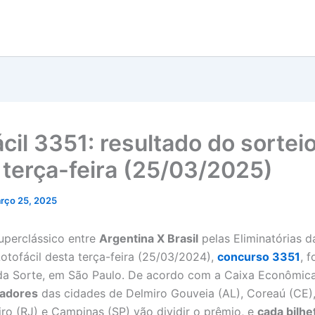
cil 3351: resultado do sortei
 terça-feira (25/03/2025)
rço 25, 2025
uperclássico entre
Argentina X Brasil
pelas Eliminatórias d
Lotofácil desta terça-feira (25/03/2024),
concurso 3351
, f
a Sorte, em São Paulo. De acordo com a Caixa Econômica
tadores
das cidades de Delmiro Gouveia (AL), Coreaú (CE),
iro (RJ) e Campinas (SP) vão dividir o prêmio, e
cada bilhe