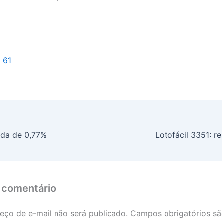
l 61
da de 0,77%
 comentário
eço de e-mail não será publicado.
Campos obrigatórios s