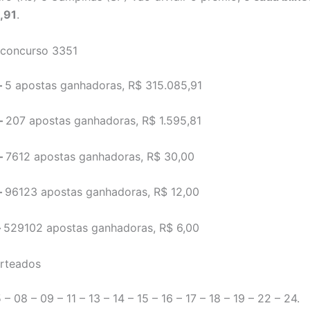
,91
.
 concurso 3351
–
5 apostas ganhadoras, R$ 315.085,91
–
207 apostas ganhadoras, R$ 1.595,81
–
7612 apostas ganhadoras, R$ 30,00
–
96123 apostas ganhadoras, R$ 12,00
–
529102 apostas ganhadoras, R$ 6,00
rteados
 – 08 – 09 – 11 – 13 – 14 – 15 – 16 – 17 – 18 – 19 – 22 – 24.