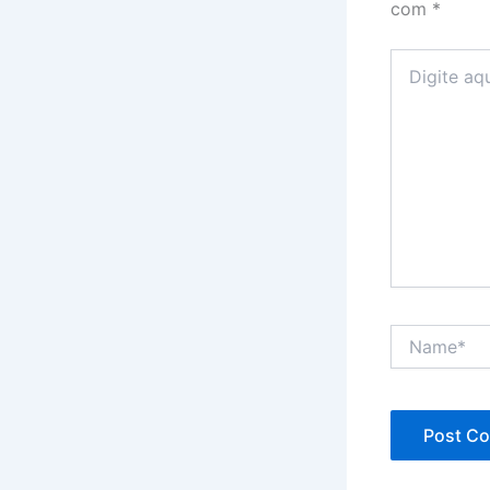
com
*
Digite
aqui...
Name*