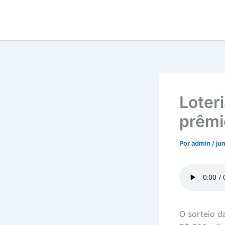
Ir
para
o
conteúdo
Loter
prêmi
Por
admin
/
ju
O sorteio 