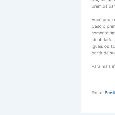
prêmios par
Você pode r
Caso o prêm
somente na
identidade 
iguais ou a
partir de s
Para mais i
Fonte:
Brasi