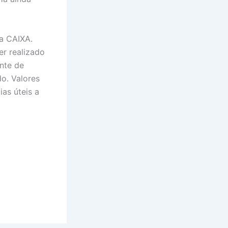
a CAIXA.
er realizado
nte de
do. Valores
as úteis a