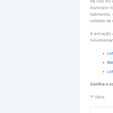
R$ 500 mil 
município f
habitantes,
cidades de 
A extração 
movimentand
Lo
Me
Lo
Confira o s
1ª Série