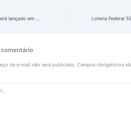
Pix Automático será lançado em junho e promete facilitar pagamentos recorrentes
 comentário
eço de e-mail não será publicado.
Campos obrigatórios s