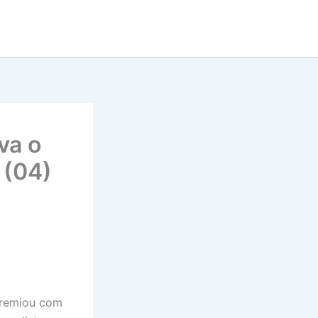
va o
 (04)
 premiou com