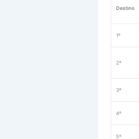
Destino
1º
2º
3º
4º
5º