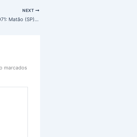
NEXT
Loteria Federal 5971: Matão (SP) leva o prêmio principal desta quarta-feira (04)
ão marcados