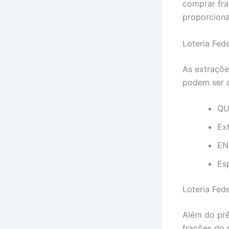
comprar fra
proporciona
Loteria Fede
As extraçõe
podem ser a
QU
Ex
EN
Es
Loteria Fed
Além do prê
frações do 