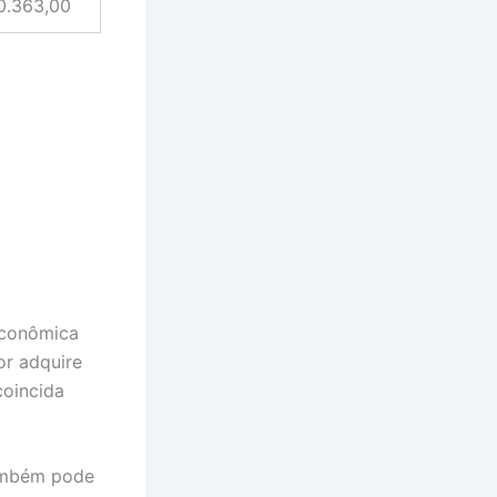
0.363,00
Econômica
or adquire
coincida
também pode