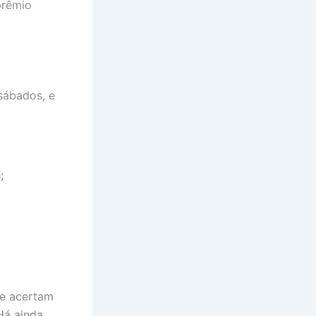
prêmio
sábados, e
;
ue acertam
Há ainda