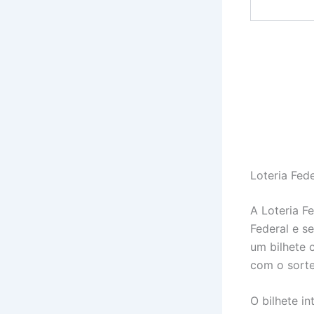
Loteria Fed
A Loteria F
Federal e s
um bilhete 
com o sorte
O bilhete i