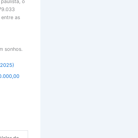
 paulista, o
79.033
entre as
m sonhos.
/2025)
0.000,00
Valor do