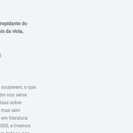
trepidante do
s da viola,
)
 souberem, o que
bém nos serve
isas sobre
), mas sem
 em literatura
2000, e tivemos