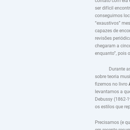
contato com ela 
ser difícil encon
conseguimos loc
“exaustivos” me
capazes de encon
revisões periódi
chegaram a cinco
enquanto”, pois
Durante as pesq
sobre teoria musi
fizemos no livro
levantamos a que
Debussy (1862-19
os estilos que r
Precisamos (e qu
em recente resu