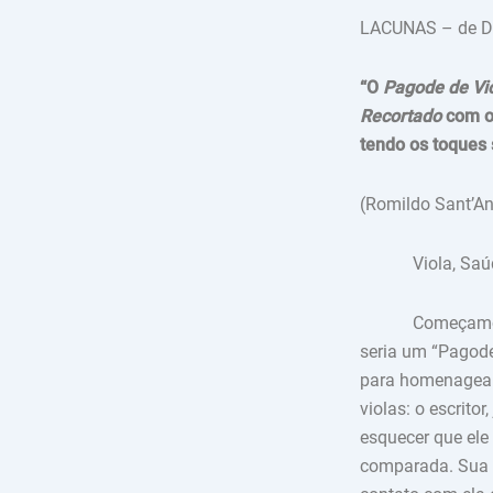
LACUNAS – de D
“O
Pagode de Vi
Recortado
com 
tendo os toques 
(Romildo Sant’A
Viola, Saúde
Começamos do fi
seria um “Pagode
para homenagear 
violas: o escrito
esquecer que ele 
comparada. Sua 