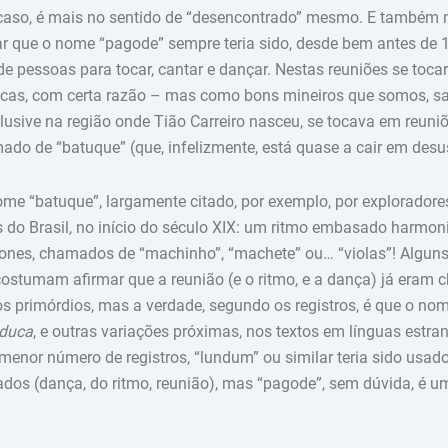
 caso, é mais no sentido de “desencontrado” mesmo. E também
ar que o nome “pagode” sempre teria sido, desde bem antes de
de pessoas para tocar, cantar e dançar. Nestas reuniões se toca
ocas, com certa razão – mas como bons mineiros que somos, 
clusive na região onde Tião Carreiro nasceu, se tocava em reuni
ado de “batuque” (que, infelizmente, está quase a cair em desu
e “batuque”, largamente citado, por exemplo, por exploradores
s do Brasil, no início do século XIX: um ritmo embasado harm
nes, chamados de “machinho”, “machete” ou… “violas”! Alguns
 costumam afirmar que a reunião (e o ritmo, e a dança) já eram
s primórdios, mas a verdade, segundo os registros, é que o nome
duca
, e outras variações próximas, nos textos em línguas estra
menor número de registros, “lundum” ou similar teria sido usad
dos (dança, do ritmo, reunião), mas “pagode”, sem dúvida, é 