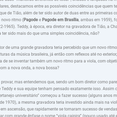
ares, destacamos entre as possíveis coincidências que quem te
ue de Tião, além de ter sido autor de duas entre as primeiras
 novo ritmo (
Pagode
e
Pagode em Brasília
, ambas em 1959), fo
2-1965). Teddy, à época, era diretor na gravadora de Tião, a Ch
sa ter sido mais do que uma simples coincidência, não?
tor de uma grande gravadora teria percebido que um novo ritmo
turas da música brasileira, já então com reflexos até no exterior,
ia de se inventar também um novo ritmo para a viola, com objeti
om a nova onda, a nova bossa?
rovar, mas entendemos que, sendo um bom diretor como parece
e Teddy e sua equipe tenham pensado exatamente isso. Assim 
rtanejo universitário” começou a fazer sucesso (alguns anos ma
de 1970), a mesma gravadora teria investido ainda mais na viola
s em ascensão, que rapidamente se tornaram sucesso de venda
ar com grande ênfase o nome “viola caipira” (pouco usado até e