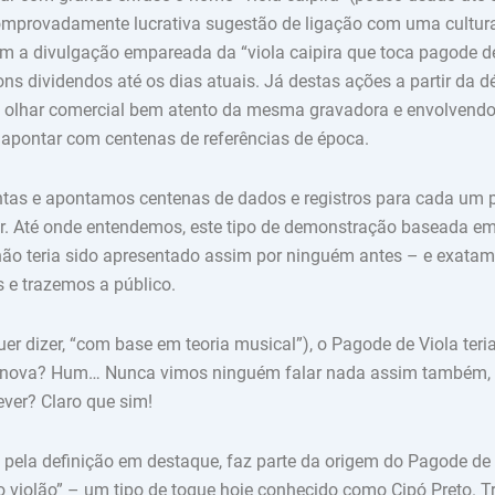
comprovadamente lucrativa sugestão de ligação com uma cultura
am a divulgação empareada da “viola caipira que toca pagode de
ns dividendos até os dias atuais. Já destas ações a partir da 
olhar comercial bem atento da mesma gravadora e envolvend
 apontar com centenas de referências de época.
tas e apontamos centenas de dados e registros para cada um 
ser. Até onde entendemos, este tipo de demonstração baseada e
e não teria sido apresentado assim por ninguém antes – e exata
 e trazemos a público.
er dizer, “com base em teoria musical”), o Pagode de Viola teri
-nova? Hum… Nunca vimos ninguém falar nada assim também, 
ver? Claro que sim!
pela definição em destaque, faz parte da origem do Pagode de 
 violão” – um tipo de toque hoje conhecido como Cipó Preto. T