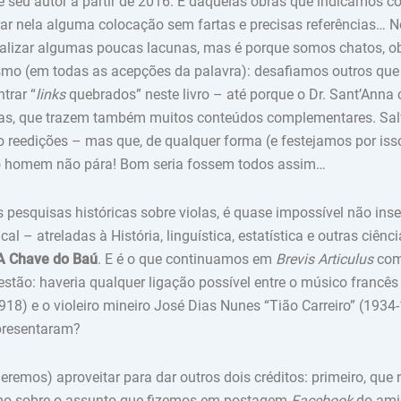
e seu autor a partir de 2016. É daquelas obras que indicamos c
trar nela alguma colocação sem fartas e precisas referências… N
alizar algumas poucas lacunas, mas é porque somos chatos, ob
smo (em todas as acepções da palavra): desafiamos outros q
trar “
links
quebrados” neste livro – até porque o Dr. Sant’Anna
cas, que trazem também muitos conteúdos complementares. Sal
 reedições – mas que, de qualquer forma (e festejamos por isso
 o homem não pára! Bom seria fossem todos assim…
uisas históricas sobre violas, é quase impossível não inse
cal – atreladas à História, linguística, estatística e outras ciên
A Chave do Baú
. E é o que continuamos em
Brevis Articulus
com
stão: haveria qualquer ligação possível entre o músico francês
18) e o violeiro mineiro José Dias Nunes “Tião Carreiro” (1934
epresentaram?
eremos) aproveitar para dar outros dois créditos: primeiro, que
mo sobre o assunto que fizemos em postagem
Facebook
do ami