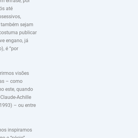
om ênfase, por
ós até
sessivos,
ue também sejam
 costuma publicar
ve engano, já
), é “por
rirmos visões
cias – como
o este, quando
 Claude-Achille
-1993) – ou entre
 nos inspiramos
go e “sócio”