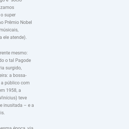
lizamos
 o super
 ao Prêmio Nobel
músicais,
ia ele atende).
frente mesmo:
ado o tal Pagode
ia surgido,
ira: a bossa-
o a público com
 em 1958, a
Vinícius) teve
e inusitada – e a
is.
mesma época, via