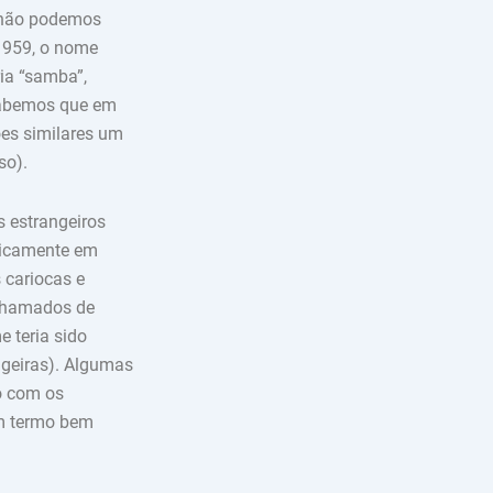
 não podemos
 1959, o nome
ria “samba”,
sabemos que em
ões similares um
so).
 estrangeiros
onicamente em
 cariocas e
 chamados de
 teria sido
ngeiras). Algumas
o com os
um termo bem