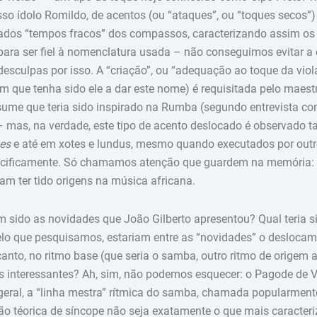
o ídolo Romildo, de acentos (ou “ataques”, ou “toques secos”)
ados “tempos fracos” dos compassos, caracterizando assim o
para ser fiel à nomenclatura usada – não conseguimos evitar a 
esculpas por isso. A “criação”, ou “adequação ao toque da viola
m que tenha sido ele a dar este nome) é requisitada pelo maest
ssume que teria sido inspirado na Rumba (segundo entrevista co
– mas, na verdade, este tipo de acento deslocado é observado 
es
e até em xotes e lundus, mesmo quando executados por outr
pecificamente. Só chamamos atenção que guardem na memória:
am ter tido origens na música africana.
m sido as novidades que João Gilberto apresentou? Qual teria si
lo que pesquisamos, estariam entre as “novidades” o deslocam
canto, no ritmo base (que seria o samba, outro ritmo de origem 
s interessantes? Ah, sim, não podemos esquecer: o Pagode de
geral, a “linha mestra” rítmica do samba, chamada popularment
ão téorica de síncope não seja exatamente o que mais caracter