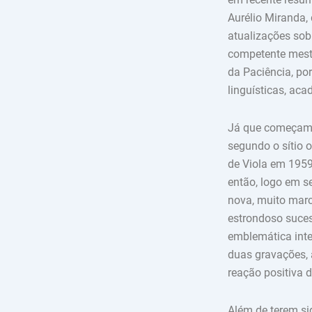
Aurélio Miranda,
atualizações sob
competente mestr
da Paciência, po
linguísticas, ac
Já que começamos
segundo o sítio o
de Viola em 1959.
então, logo em s
nova, muito marc
estrondoso suces
emblemática inte
duas gravações, 
reação positiva d
Além de terem si