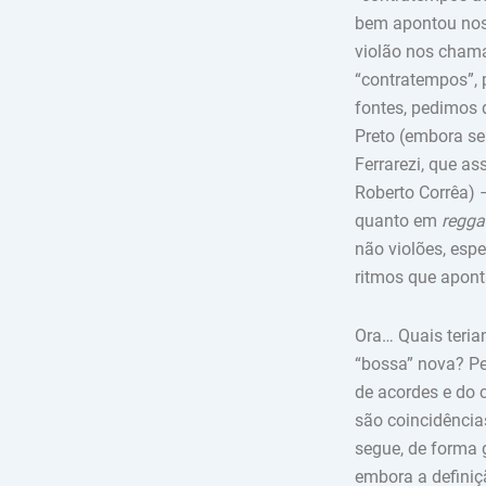
bem apontou noss
violão nos cham
“contratempos”, 
fontes, pedimos d
Preto (embora se
Ferrarezi, que a
Roberto Corrêa) 
quanto em
regga
não violões, es
ritmos que apont
Ora… Quais teria
“bossa” nova? Pe
de acordes e do 
são coincidência
segue, de forma 
embora a definiç