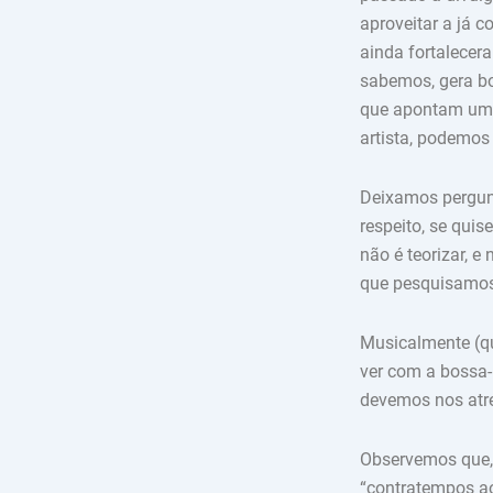
aproveitar a já 
ainda fortalecer
sabemos, gera bo
que apontam um 
artista, podemos
Deixamos pergun
respeito, se qui
não é teorizar, 
que pesquisamos
Musicalmente (qu
ver com a bossa
devemos nos atre
Observemos que, 
“contratempos ao