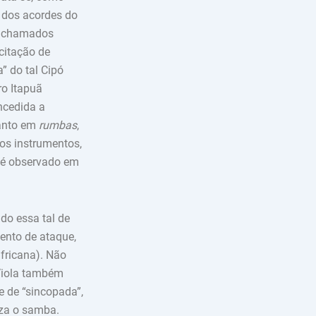
 dos acordes do
s chamados
citação de
” do tal Cipó
ro Itapuã
ncedida a
tanto em
rumbas
,
os instrumentos,
 é observado em
do essa tal de
ento de ataque,
africana). Não
 Viola também
e de “sincopada”,
iza o samba.