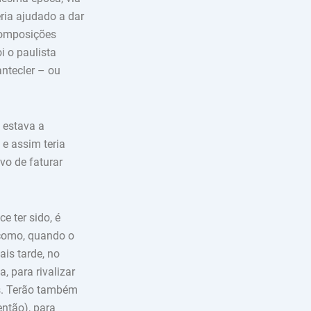
ria ajudado a dar
 composições
i o paulista
antecler – ou
 estava a
 e assim teria
vo de faturar
 ter sido, é
como, quando o
is tarde, no
, para rivalizar
s. Terão também
ntão), para