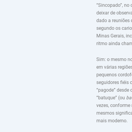
“Sincopado”, no
deixar de observ
dado a reuniões 
segundo os cari
Minas Gerais, in
ritmo ainda cham
Sim: o mesmo nom
em várias regiõe
pequenos cordofo
seguidores fiéis
“pagode” desde o
“batuque” (ou
ba
vezes, conforme 
mesmos significa
mais moderno.