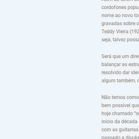
cordofones popul
nome ao novo toq
gravadas sobre o
Teddy Vieira (192
seja, talvez pos
Será que um dire
balançar as estru
resolvido dar ide
algum também, c
Não temos como p
bem possível qu
hoje chamado “se
início da década 
com as guitarra
passado a divulg