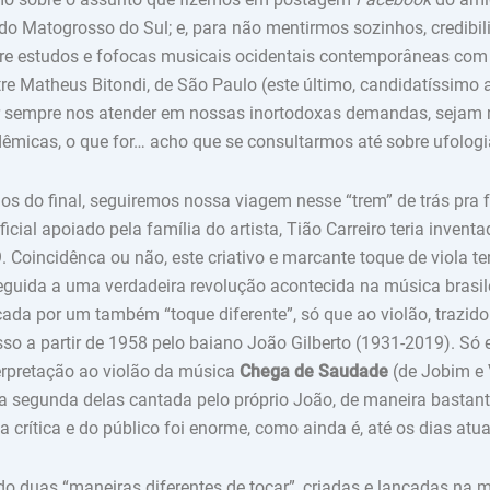
 do Matogrosso do Sul; e, para não mentirmos sozinhos, credibi
re estudos e fofocas musicais ocidentais contemporâneas com
e Matheus Bitondi, de São Paulo (este último, candidatíssimo
r sempre nos atender em nossas inortodoxas demandas, sejam 
adêmicas, o que for… acho que se consultarmos até sobre ufolog
 do final, seguiremos nossa viagem nesse “trem” de trás pra 
ficial apoiado pela família do artista, Tião Carreiro teria invent
 Coincidênca ou não, este criativo e marcante toque de viola ter
eguida a uma verdadeira revolução acontecida na música brasile
ada por um também “toque diferente”, só que ao violão, trazid
so a partir de 1958 pelo baiano João Gilberto (1931-2019). Só
rpretação ao violão da música
Chega de Saudade
(de Jobim e 
a segunda delas cantada pelo próprio João, de maneira bastant
a crítica e do público foi enorme, como ainda é, até os dias atua
do duas “maneiras diferentes de tocar”, criadas e lançadas na 