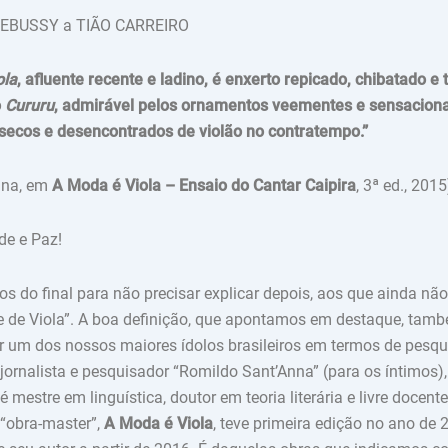
EBUSSY a TIÃO CARREIRO
ola
, afluente recente e ladino, é enxerto repicado, chibatado e 
o
Cururu
, admirável pelos ornamentos veementes e sensacionai
secos e desencontrados de violão no contratempo.”
nna, em
A Moda é Viola – Ensaio do Cantar Caipira
, 3ª ed., 2015
 e Paz!
nal para não precisar explicar depois, aos que ainda não
 de Viola”. A boa definição, que apontamos em destaque, tam
um dos nossos maiores ídolos brasileiros em termos de pesqu
r, jornalista e pesquisador “Romildo Sant’Anna” (para os íntimos
é mestre em linguística, doutor em teoria literária e livre docente
“obra-master”,
A Moda é Viola
, teve primeira edição no ano de 