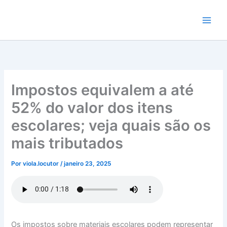
Ir
para
o
conteúdo
Impostos equivalem a até
52% do valor dos itens
escolares; veja quais são os
mais tributados
Por
viola.locutor
/
janeiro 23, 2025
Os impostos sobre materiais escolares podem representar