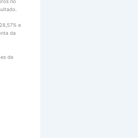
iros no
sultado.
 28,57% e
onta da
ões de