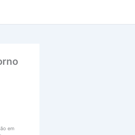
orno
egão em