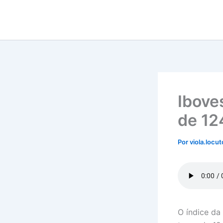
Ir
para
o
conteúdo
Ibove
de 12
Por
viola.locu
O índice da