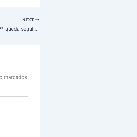
NEXT
Dólar fecha com 7ª queda seguida e vai a R$ 5,86
ão marcados