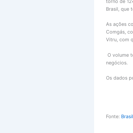
torno de 12
Brasil, que 
As ações co
Comgás, com
Vitru, com 
O volume to
negócios.
Os dados p
Fonte:
Brasi