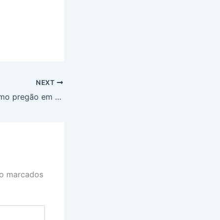
NEXT
Dólar encerra último pregão em queda de 1,03%, cotado a R$ 5,80
ão marcados