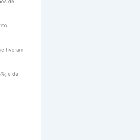
hos de
nto
ue tiveram
%; e da