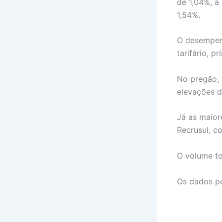
de 1,04%, a
1,54%.
O desempen
tarifário, 
No pregão, 
elevações d
Já as maio
Recrusul, c
O volume to
Os dados po