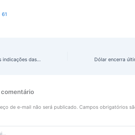
l 61
Prazo para novas indicações das Transferências Especiais para 2025 vai até 30 de abril
 comentário
eço de e-mail não será publicado.
Campos obrigatórios s