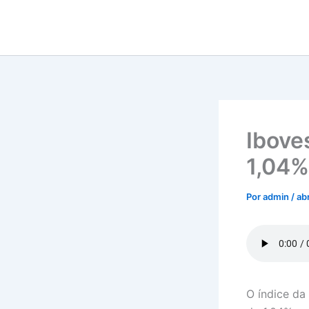
Ir
para
o
conteúdo
Ibove
1,04%
Por
admin
/
ab
O índice da