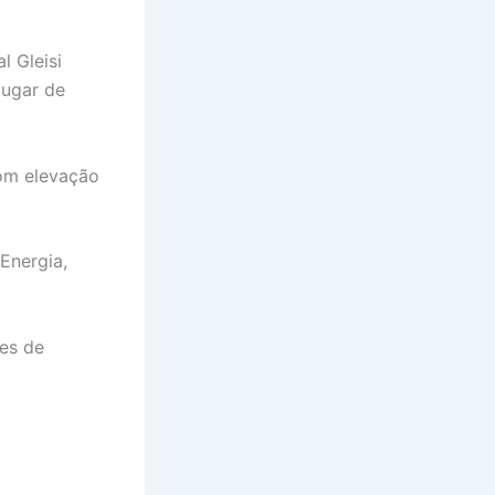
l Gleisi
lugar de
om elevação
Energia,
ões de