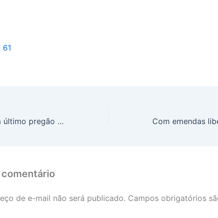
l 61
Ibovespa encerra último pregão a quase 123 mil pontos
 comentário
eço de e-mail não será publicado.
Campos obrigatórios s