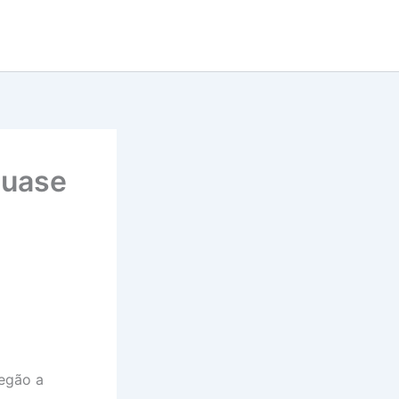
quase
regão a