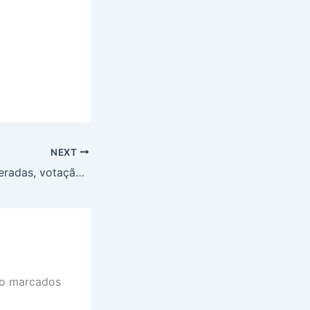
NEXT
Com emendas liberadas, votação do Orçamento deve sair em 17 de março, prevê relator
ão marcados