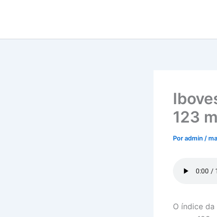
Ir
para
o
conteúdo
Ibove
123 m
Por
admin
/
ma
O índice da