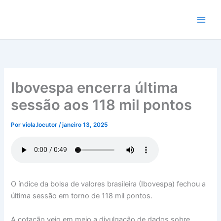
Ir
para
o
conteúdo
Ibovespa encerra última
sessão aos 118 mil pontos
Por
viola.locutor
/
janeiro 13, 2025
O índice da bolsa de valores brasileira (Ibovespa) fechou a
última sessão em torno de 118 mil pontos.
A cotação veio em meio a divulgação de dados sobre