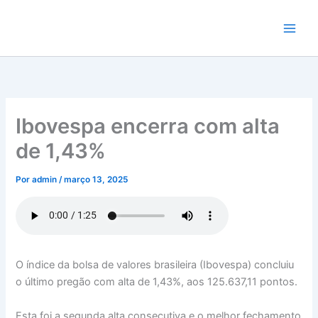
Ir
para
o
conteúdo
Ibovespa encerra com alta
de 1,43%
Por
admin
/
março 13, 2025
O índice da bolsa de valores brasileira (Ibovespa) concluiu
o último pregão com alta de 1,43%, aos 125.637,11 pontos.
Esta foi a segunda alta consecutiva e o melhor fechamento