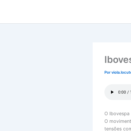
Ir
para
o
conteúdo
Ibove
Por
viola.locu
O Ibovespa 
O movimento
tensões com