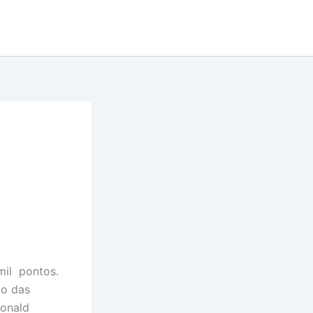
mil pontos.
ão das
Donald