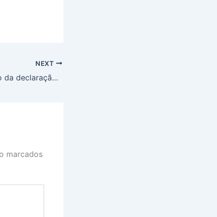
NEXT
MEI: perdeu prazo da declaração anual? Veja como regularizar situação
ão marcados