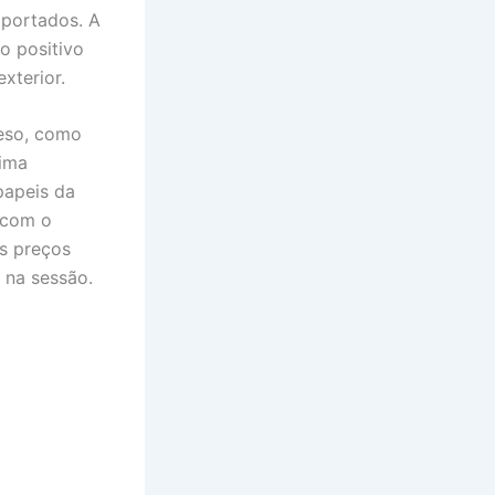
mportados. A
o positivo
xterior.
peso, como
tima
papeis da
 com o
s preços
 na sessão.