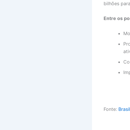
bilhões para
Entre os po
Mod
Pr
at
Con
Im
Fonte:
Brasi