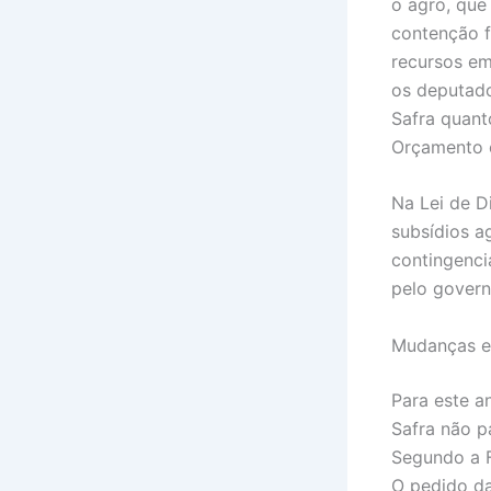
o agro, que
contenção f
recursos em
os deputado
Safra quant
Orçamento e
Na Lei de D
subsídios a
contingenci
pelo gover
Mudanças es
Para este a
Safra não p
Segundo a F
O pedido da