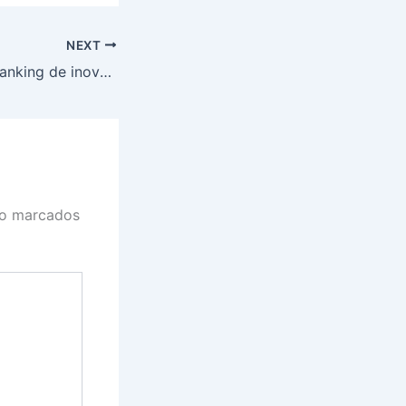
NEXT
São Paulo lidera ranking de inovação; veja desempenho de outros estados
ão marcados