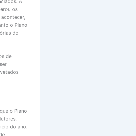
nciados. A
berou os
 acontecer,
anto o Plano
órias do
os de
ser
 vetados
 que o Plano
dutores.
meio do ano.
 de