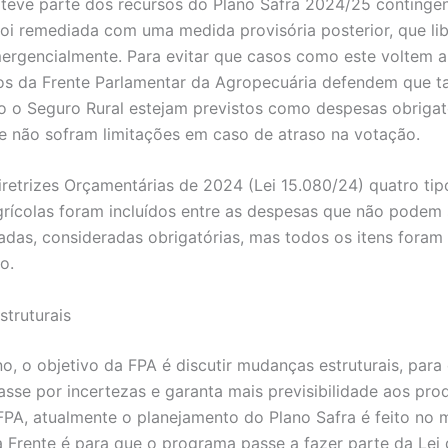
 teve parte dos recursos do Plano Safra 2024/25 continge
oi remediada com uma medida provisória posterior, que li
ergencialmente. Para evitar que casos como este voltem a
s da Frente Parlamentar da Agropecuária defendem que t
o o Seguro Rural estejam previstos como despesas obrigat
 não sofram limitações em caso de atraso na votação.
iretrizes Orçamentárias de 2024 (Lei 15.080/24) quatro tip
grícolas foram incluídos entre as despesas que não podem 
adas, consideradas obrigatórias, mas todos os itens foram
no.
truturais
no, o objetivo da FPA é discutir mudanças estruturais, para
asse por incertezas e garanta mais previsibilidade aos pro
PA, atualmente o planejamento do Plano Safra é feito no 
 Frente é para que o programa passe a fazer parte da Lei