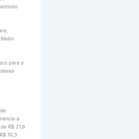
rantindo
ra,
 Rádio
sos para o
 dessa
 de
nancia a
 de R$ 21,8
 R$ 10,3