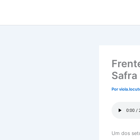
Ir
para
o
conteúdo
Frent
Safra
Por
viola.locu
Um dos seto