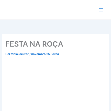
Ir
para
o
conteúdo
FESTA NA ROÇA
Por
viola.locutor
/
novembro 25, 2024