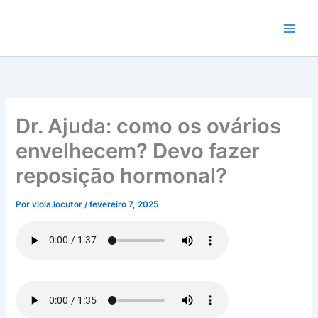
Ir
para
o
conteúdo
Dr. Ajuda: como os ovários
envelhecem? Devo fazer
reposição hormonal?
Por
viola.locutor
/
fevereiro 7, 2025