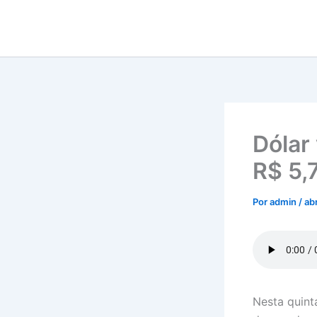
Ir
para
o
conteúdo
Dólar 
R$ 5,
Por
admin
/
abr
Nesta quint