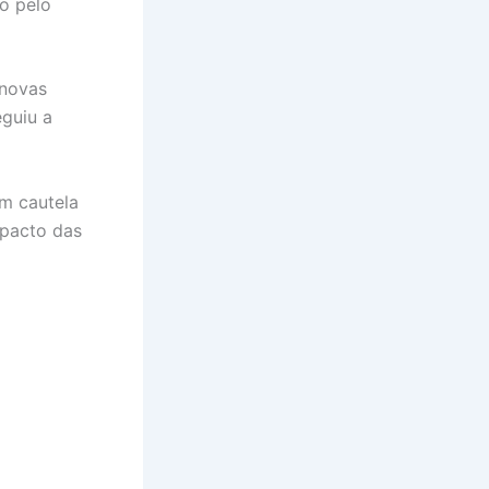
o pelo
 novas
eguiu a
om cautela
mpacto das