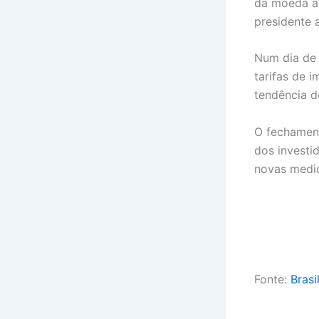
da moeda am
presidente 
Num dia de 
tarifas de 
tendência d
O fechament
dos investi
novas medi
Fonte:
Brasi