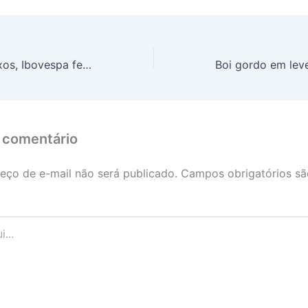
Entre altos e baixos, Ibovespa fechou praticamente estável nesta quarta-feira (2)
 comentário
eço de e-mail não será publicado.
Campos obrigatórios s