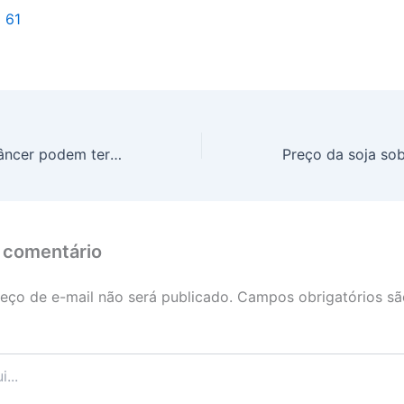
l 61
Pacientes com câncer podem ter isenção de IPI na compra de carros novos
 comentário
eço de e-mail não será publicado.
Campos obrigatórios s