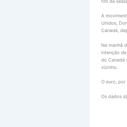
fim da sess
A movimenta
Unidos, Don
Canadá, dep
Na manhã de
intenção de
do Canadá s
vizinho.
O euro, por
Os dados s