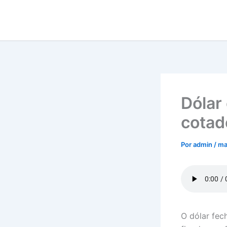
Ir
para
o
conteúdo
Dólar
cotad
Por
admin
/
ma
O dólar fec