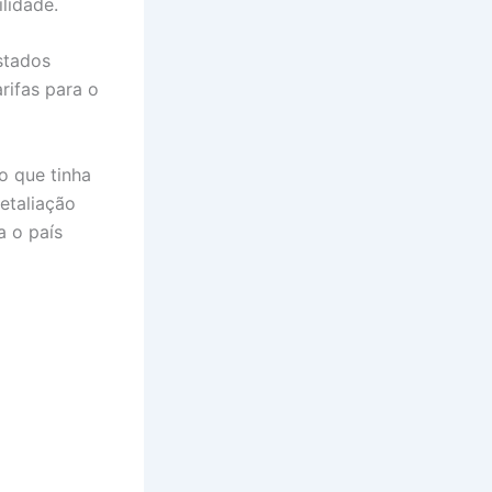
ilidade.
stados
rifas para o
o que tinha
etaliação
a o país