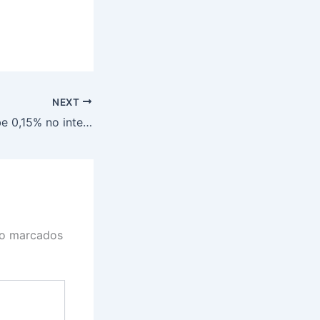
NEXT
Preço da soja sobe 0,15% no interior do Paraná, nesta quarta-feira (12)
ão marcados