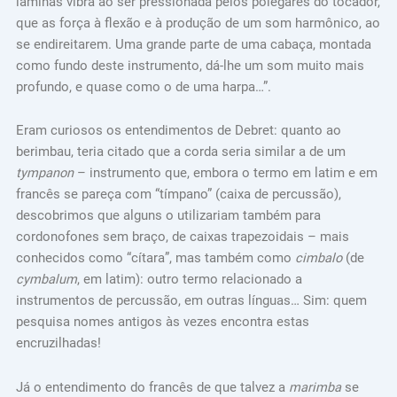
lâminas vibra ao ser pressionada pelos polegares do tocador,
que as força à flexão e à produção de um som harmônico, ao
se endireitarem. Uma grande parte de uma cabaça, montada
como fundo deste instrumento, dá-lhe um som muito mais
profundo, e quase como o de uma harpa…”.
Eram curiosos os entendimentos de Debret: quanto ao
berimbau, teria citado que a corda seria similar a de um
tympanon
– instrumento que, embora o termo em latim e em
francês se pareça com “tímpano” (caixa de percussão),
descobrimos que alguns o utilizariam também para
cordonofones sem braço, de caixas trapezoidais – mais
conhecidos como “cítara”, mas também como
cimbalo
(de
cymbalum
, em latim): outro termo relacionado a
instrumentos de percussão, em outras línguas… Sim: quem
pesquisa nomes antigos às vezes encontra estas
encruzilhadas!
Já o entendimento do francês de que talvez a
marimba
se