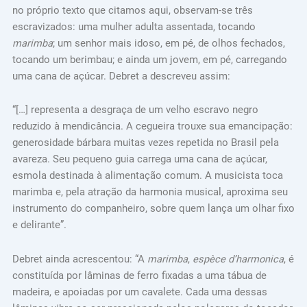
no próprio texto que citamos aqui, observam-se três
escravizados: uma mulher adulta assentada, tocando
marimba
; um senhor mais idoso, em pé, de olhos fechados,
tocando um berimbau; e ainda um jovem, em pé, carregando
uma cana de açúcar. Debret a descreveu assim:
“[…] representa a desgraça de um velho escravo negro
reduzido à mendicância. A cegueira trouxe sua emancipação:
generosidade bárbara muitas vezes repetida no Brasil pela
avareza. Seu pequeno guia carrega uma cana de açúcar,
esmola destinada à alimentação comum. A musicista toca
marimba e, pela atração da harmonia musical, aproxima seu
instrumento do companheiro, sobre quem lança um olhar fixo
e delirante”.
Debret ainda acrescentou: “A
marimba
,
espèce d’harmonica
, é
constituída por lâminas de ferro fixadas a uma tábua de
madeira, e apoiadas por um cavalete. Cada uma dessas