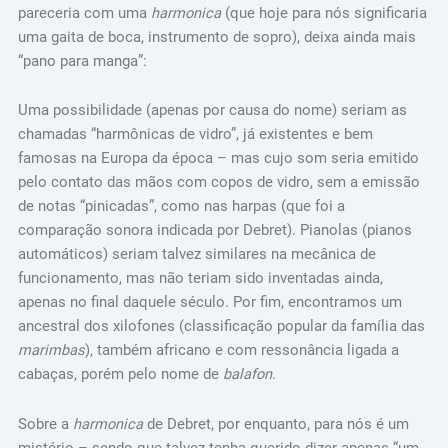
pareceria com uma
harmonica
(que hoje para nós significaria
uma gaita de boca, instrumento de sopro), deixa ainda mais
“pano para manga”:
Uma possibilidade (apenas por causa do nome) seriam as
chamadas “harmônicas de vidro”, já existentes e bem
famosas na Europa da época – mas cujo som seria emitido
pelo contato das mãos com copos de vidro, sem a emissão
de notas “pinicadas”, como nas harpas (que foi a
comparação sonora indicada por Debret). Pianolas (pianos
automáticos) seriam talvez similares na mecânica de
funcionamento, mas não teriam sido inventadas ainda,
apenas no final daquele século. Por fim, encontramos um
ancestral dos xilofones (classificação popular da família das
marimbas
), também africano e com ressonância ligada a
cabaças, porém pelo nome de
balafon
.
Sobre a
harmonica
de Debret, por enquanto, para nós é um
mistério – sendo que talvez tenha querido dizer apenas “um