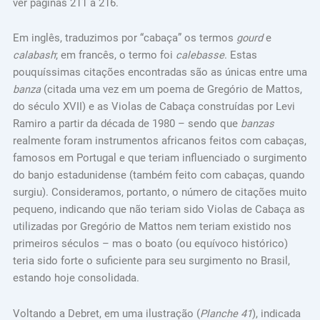
ver páginas 211 a 216.
Em inglês, traduzimos por “cabaça” os termos
gourd
e
calabash
; em francês, o termo foi
calebasse
. Estas
pouquíssimas citações encontradas são as únicas entre uma
banza
(citada uma vez em um poema de Gregório de Mattos,
do século XVII) e as Violas de Cabaça construídas por Levi
Ramiro a partir da década de 1980 – sendo que
banzas
realmente foram instrumentos africanos feitos com cabaças,
famosos em Portugal e que teriam influenciado o surgimento
do banjo estadunidense (também feito com cabaças, quando
surgiu). Consideramos, portanto, o número de citações muito
pequeno, indicando que não teriam sido Violas de Cabaça as
utilizadas por Gregório de Mattos nem teriam existido nos
primeiros séculos – mas o boato (ou equívoco histórico)
teria sido forte o suficiente para seu surgimento no Brasil,
estando hoje consolidada.
Voltando a Debret, em uma ilustração (
Planche 41
), indicada