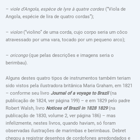
–
viole d’Angola, espèce de lyre à quatre cordes
(“Viola de
Angola, espécie de lira de quatro cordas”);
–
violon
(“violino” de uma corda, cujo corpo seria um côco
atravessado por uma vara, tocado por um pequeno arco);
–
oricongo
(que pelas descrições e imagens seria o
berimbau).
Alguns destes quatro tipos de instrumentos também teriam
sido vistos pela ilustradora britânica Maria Graham, em 1821
– conforme seu livro
Journal of a voyage to Brazil
(na
publicação de 1824, ver página 199) – e em 1829 pelo padre
Robert Walsh, livro
Notices of Brazil in 1828 1829
(na
publicação de 1830, volume 2, ver página 186) – mas
infelizmente, nestes livros, quando haviam, só foram
observadas ilustrações de marimbas e berimbaus. Debret
chegou a registrar desenhos de cordofones arredondados e