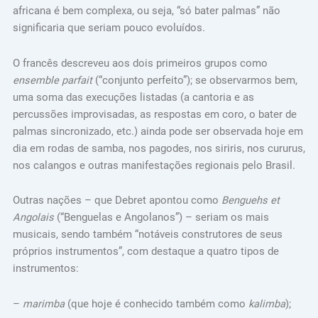
africana é bem complexa, ou seja, “só bater palmas” não
significaria que seriam pouco evoluídos.
O francês descreveu aos dois primeiros grupos como
ensemble parfait
(“conjunto perfeito”); se observarmos bem,
uma soma das execuções listadas (a cantoria e as
percussões improvisadas, as respostas em coro, o bater de
palmas sincronizado, etc.) ainda pode ser observada hoje em
dia em rodas de samba, nos pagodes, nos siriris, nos cururus,
nos calangos e outras manifestações regionais pelo Brasil.
Outras nações – que Debret apontou como
Benguehs et
Angolais
(“Benguelas e Angolanos”) – seriam os mais
musicais, sendo também “notáveis construtores de seus
próprios instrumentos”, com destaque a quatro tipos de
instrumentos:
–
marimba
(que hoje é conhecido também como
kalimba
);