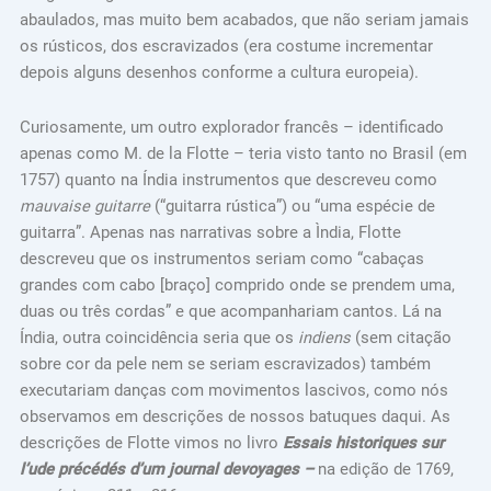
abaulados, mas muito bem acabados, que não seriam jamais
os rústicos, dos escravizados (era costume incrementar
depois alguns desenhos conforme a cultura europeia).
Curiosamente, um outro explorador francês – identificado
apenas como M. de la Flotte – teria visto tanto no Brasil (em
1757) quanto na Índia instrumentos que descreveu como
mauvaise guitarre
(“guitarra rústica”) ou “uma espécie de
guitarra”. Apenas nas narrativas sobre a Ìndia, Flotte
descreveu que os instrumentos seriam como “cabaças
grandes com cabo [braço] comprido onde se prendem uma,
duas ou três cordas” e que acompanhariam cantos. Lá na
Índia, outra coincidência seria que os
indiens
(sem citação
sobre cor da pele nem se seriam escravizados) também
executariam danças com movimentos lascivos, como nós
observamos em descrições de nossos batuques daqui. As
descrições de Flotte vimos no livro
Essais historiques sur
l’ude précédés d’um journal devoyages –
na edição de 1769,