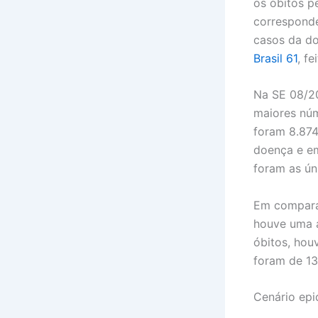
os óbitos 
corresponde
casos da d
Brasil 61
, f
Na SE 08/20
maiores núm
foram 8.874
doença e e
foram as ún
Em comparaç
houve uma a
óbitos, hou
foram de 13
Cenário epi