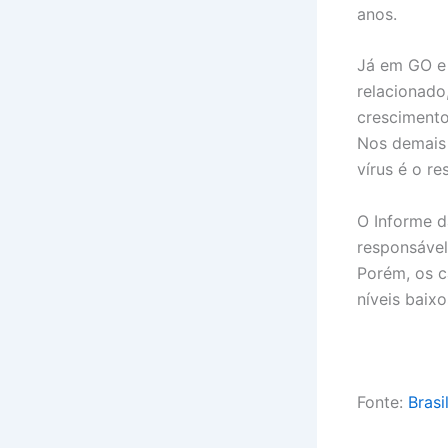
anos.
Já em GO e 
relacionado,
crescimento
Nos demais 
vírus é o r
O Informe d
responsável
Porém, os c
níveis baix
Fonte:
Brasi