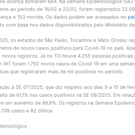
pela doença somaram 664. Na Semana Epidemiológica (SE)
nte ao período de 16/02 a 22/02, foram registrados 22.0
oença e 153 mortes. Os dados podem ser acessados no
pai
eito com base nos dados disponibilizados pelo Ministério da
25, os estados de São Paulo, Tocantins e Mato Grosso re
eros de novos casos positivos para Covid-19 no país. Ap
 novos registros. Já no TO houve 4.255 pessoas positivas 
m MT foram 1.762 novos casos de Covid-19 em uma seman
icas que registraram mais de mil positivos no período.
ão à SE 07/2025, que diz respeito aos dias 9 a 15 de feve
lta de 61,1% nos casos positivos na SE 08/2025. Em relaç
ve um aumento de 86,6%. Os registros na Semana Epidemio
.709 casos e 82 óbitos.
demiológico