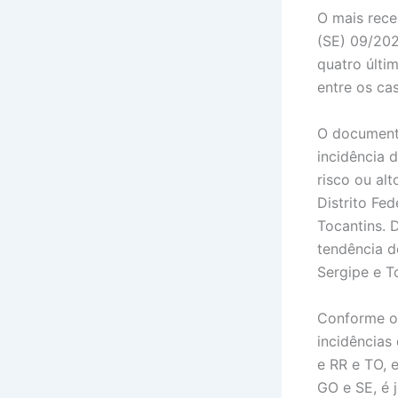
O mais rec
(SE) 09/202
quatro últi
entre os ca
O documento
incidência 
risco ou al
Distrito Fe
Tocantins. 
tendência d
Sergipe e T
Conforme o
incidências
e RR e TO, 
GO e SE, é j