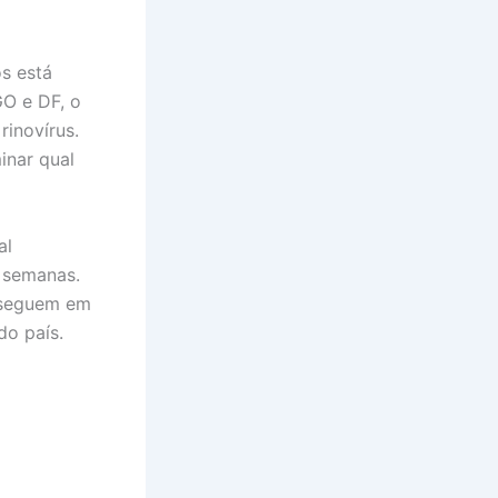
s está
GO e DF, o
rinovírus.
inar qual
al
s semanas.
a seguem em
do país.