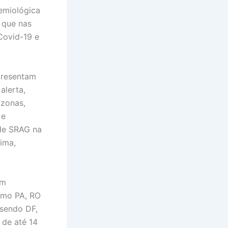
emiológica
 que nas
Covid-19 e
presentam
alerta,
azonas,
 e
 de SRAG na
aima,
om
omo PA, RO
 sendo DF,
 de até 14