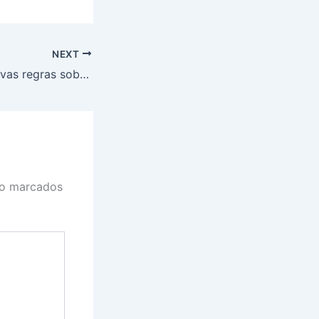
NEXT
Banco Central: novas regras sobre chaves Pix devem garantir mais segurança
ão marcados