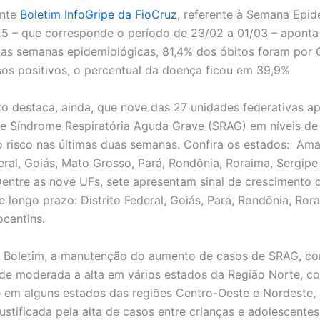
ente
Boletim InfoGripe da FioCruz
, referente à Semana Epid
5 – que corresponde o período de 23/02 a 01/03 – aponta
mas semanas epidemiológicas, 81,4% dos óbitos foram por 
sos positivos, o percentual da doença ficou em 39,9%
 destaca, ainda, que nove das 27 unidades federativas a
de Síndrome Respiratória Aguda Grave (SRAG) em níveis de 
to risco nas últimas duas semanas. Confira os estados: Am
deral, Goiás, Mato Grosso, Pará, Rondônia, Roraima, Sergipe
Dentre as nove UFs, sete apresentam sinal de crescimento
e longo prazo: Distrito Federal, Goiás, Pará, Rondônia, Ror
ocantins.
 Boletim, a manutenção do aumento de casos de SRAG, c
 de moderada a alta em vários estados da Região Norte, c
e em alguns estados das regiões Centro-Oeste e Nordeste,
ustificada pela alta de casos entre crianças e adolescentes