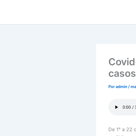
Ir
para
o
conteúdo
Covid-
casos
Por
admin
/
ma
De 1° a 22 