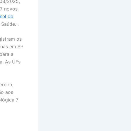
 08/2025,
97 novos
nel do
 Saúde. .
gistram os
enas em SP
para a
a. As UFs
reiro,
ão aos
lógica 7