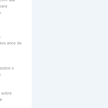
para
.
s
 Nos anos de
 sobre o
m
s sobre
e