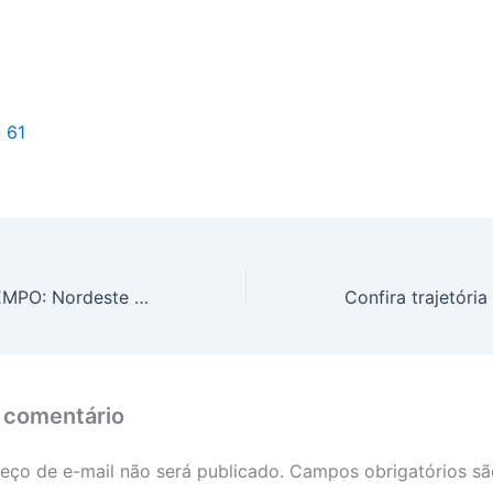
l 61
PREVISÃO DO TEMPO: Nordeste será chuvoso, neste sábado (1°)
 comentário
eço de e-mail não será publicado.
Campos obrigatórios s