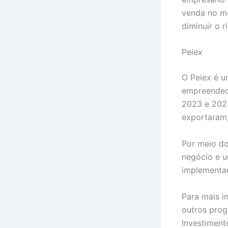
venda no me
diminuir o r
Peiex
O Peiex é u
empreendedo
2023 e 2024
exportaram,
Por meio do
negócio e u
implementad
Para mais i
outros prog
Investiment