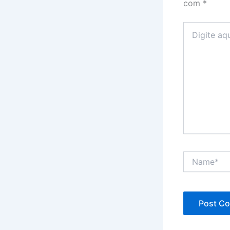
com
*
Digite
aqui...
Name*