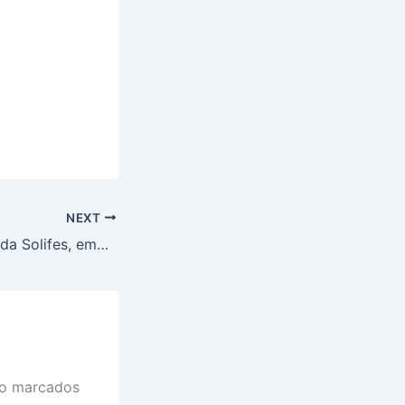
NEXT
Confira trajetória da Solifes, empresa do ramo esportivo que já exporta para 10 países
ão marcados