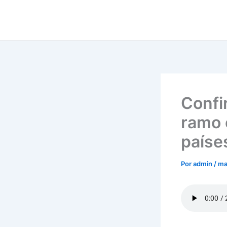
Ir
para
o
conteúdo
Confir
ramo 
paíse
Por
admin
/
ma