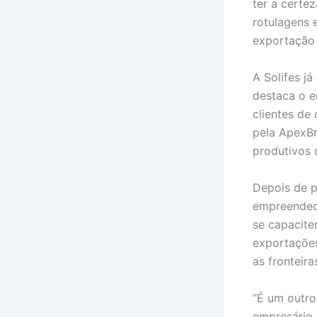
ter a certe
rotulagens 
exportação 
A Solifes já
destaca o e
clientes de
pela ApexBr
produtivos 
Depois de 
empreendedo
se capacit
exportações
as fronteira
“É um outr
empresário 