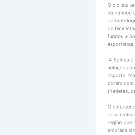
O ciclista 
identificou
dermatológi
de biciclet
fundou a So
esportistas.
“A Solifes 
soluções pa
esporte, te
porém com a
triatletas, 
O empreende
desenvolver
região que 
empresa lan