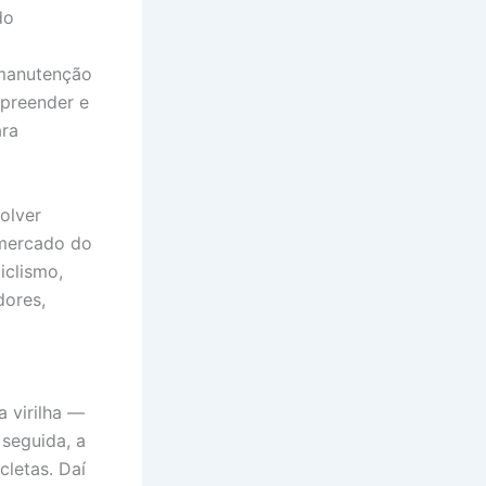
do
 manutenção
mpreender e
ara
olver
 mercado do
iclismo,
dores,
 virilha —
seguida, a
cletas. Daí