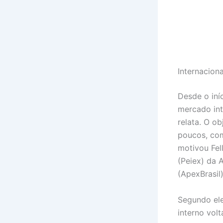
Internacion
Desde o iní
mercado int
relata. O o
poucos, com
motivou Fel
(Peiex) da 
(ApexBrasil)
Segundo ele
interno vol