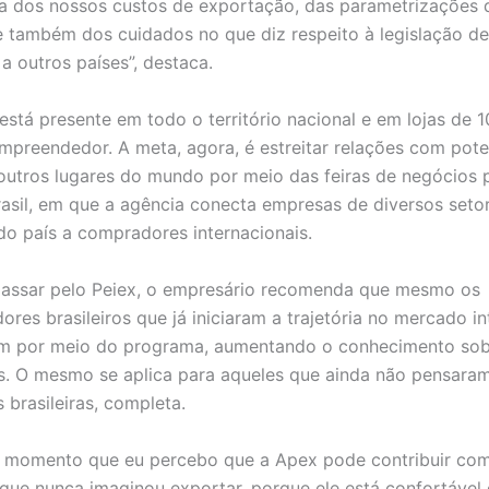
za dos nossos custos de exportação, das parametrizações 
e também dos cuidados no que diz respeito à legislação de
a outros países”, destaca.
 está presente em todo o território nacional e em lojas de 1
mpreendedor. A meta, agora, é estreitar relações com pote
 outros lugares do mundo por meio das feiras de negócios
asil, em que a agência conecta empresas de diversos seto
do país a compradores internacionais.
passar pelo Peiex, o empresário recomenda que mesmo os
res brasileiros que já iniciaram a trajetória no mercado in
em por meio do programa, aumentando o conhecimento so
. O mesmo se aplica para aqueles que ainda não pensara
s brasileiras, completa.
o momento que eu percebo que a Apex pode contribuir com
que nunca imaginou exportar, porque ele está confortável