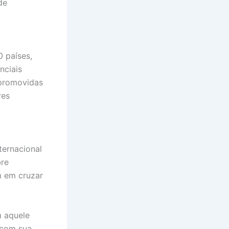
de
0 países,
nciais
 promovidas
res
ternacional
bre
m em cruzar
 aquele
 com sua