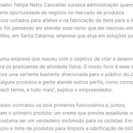
amador Fellipe Netto Cancellier cursava administração quan
 uma oportunidade de negócio no mercado de produtos
cos voltados para atletas e na fabricação de itens para a
as. Foi pensando em atender esse nicho que ele resolveu e
lifes, em Santa Catarina, empresa que atua em soluções p
é uma empresa que nasceu com o objetivo de criar e desenv
ra os praticantes de atividade física. O nosso foco é esse
mos uma vertente bastante direcionada para o público do c
lguns produtos a gente atende outros perfis, como corre
beach tennis, e tudo mais”, explica o empreendedor.
dor contratou os dois primeiros funcionários e, juntos,
am o primeiro produto: um creme que previne assaduras na
costuma ser um verdadeiro incômodo para os ciclistas. Em 
çou a linha de produtos para limpeza e lubrificação de bici