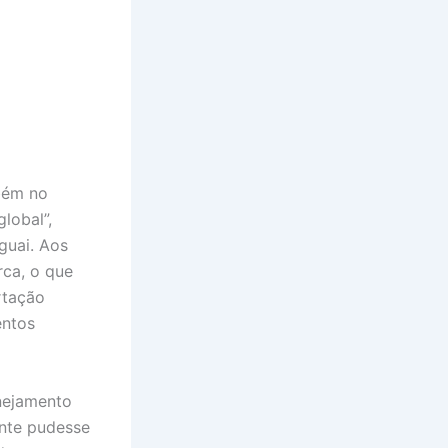
bém no
lobal”,
guai. Aos
rca, o que
rtação
entos
anejamento
ente pudesse