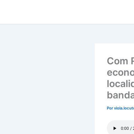
Ir
para
o
conteúdo
Com R
econo
local
banda
Por
viola.locu