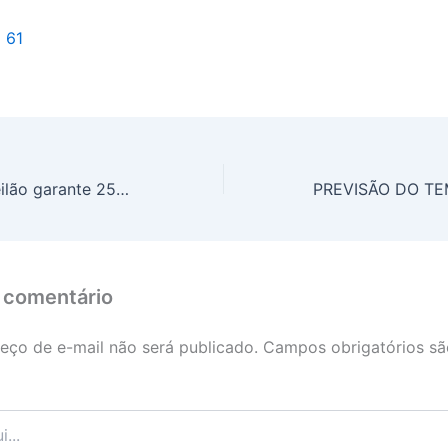
l 61
Com R$ 97 mi, leilão garante 25% de economia para levar internet móvel a 70 localidades desassistidas de telefonia e banda larga
 comentário
eço de e-mail não será publicado.
Campos obrigatórios s