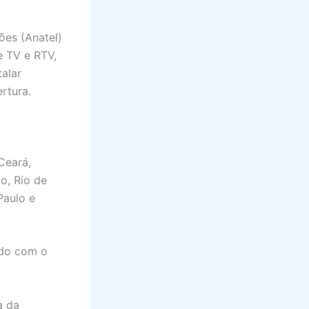
ões (Anatel)
e TV e RTV,
talar
rtura.
Ceará,
o, Rio de
Paulo e
ndo com o
a da