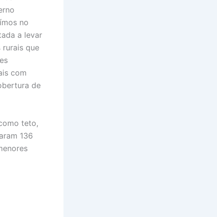
verno
uímos no
tada a levar
 rurais que
ões
rais com
obertura de
como teto,
zaram 136
 menores