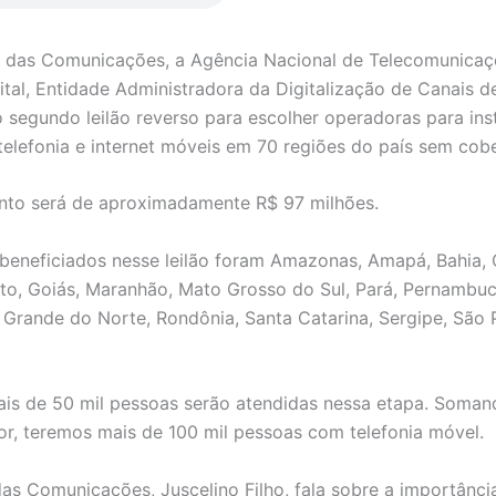
o das Comunicações, a Agência Nacional de Telecomunicaç
gital, Entidade Administradora da Digitalização de Canais d
o segundo leilão reverso para escolher operadoras para ins
telefonia e internet móveis em 70 regiões do país sem cobe
nto será de aproximadamente R$ 97 milhões.
beneficiados nesse leilão foram Amazonas, Amapá, Bahia, 
nto, Goiás, Maranhão, Mato Grosso do Sul, Pará, Pernambuc
o Grande do Norte, Rondônia, Santa Catarina, Sergipe, São 
is de 50 mil pessoas serão atendidas nessa etapa. Soma
rior, teremos mais de 100 mil pessoas com telefonia móvel.
das Comunicações, Juscelino Filho, fala sobre a importânci