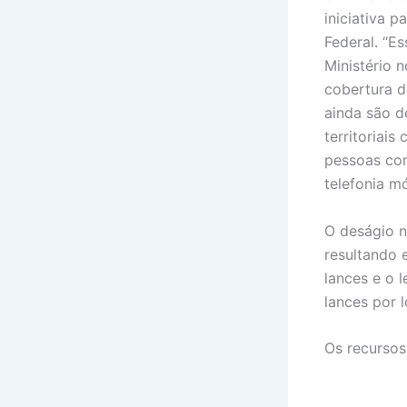
iniciativa p
Federal. “E
Ministério 
cobertura d
ainda são d
territoriai
pessoas com
telefonia mó
O deságio n
resultando 
lances e o 
lances por l
Os recursos