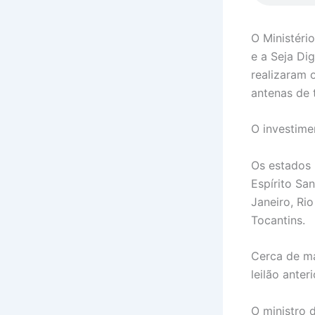
O Ministéri
e a Seja Di
realizaram 
antenas de 
O investime
Os estados 
Espírito Sa
Janeiro, Ri
Tocantins.
Cerca de ma
leilão ante
O ministro 