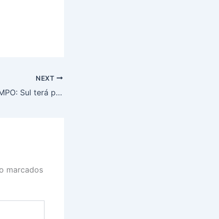
NEXT
PREVISÃO DO TEMPO: Sul terá poucas nuvens, nesta sexta-feira (21)
ão marcados