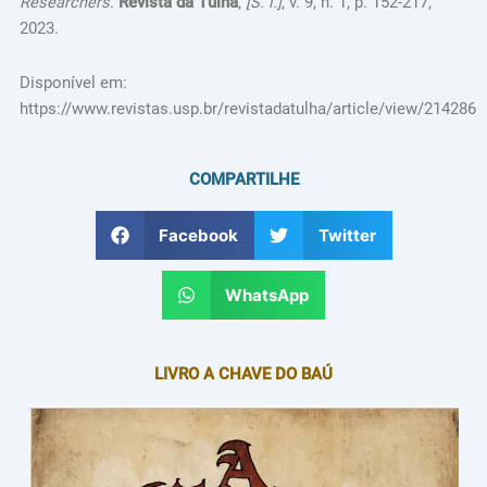
Researchers
.
Revista da Tulha
,
[S. l.]
, v. 9, n. 1, p. 152-217,
2023.
Disponível em:
https://www.revistas.usp.br/revistadatulha/article/view/214286
COMPARTILHE
Facebook
Twitter
WhatsApp
LIVRO A CHAVE DO BAÚ