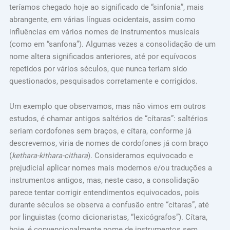
teríamos chegado hoje ao significado de “sinfonia”, mais
abrangente, em várias línguas ocidentais, assim como
influências em vários nomes de instrumentos musicais
(como em “sanfona”). Algumas vezes a consolidação de um
nome altera significados anteriores, até por equívocos
repetidos por vários séculos, que nunca teriam sido
questionados, pesquisados corretamente e corrigidos.
Um exemplo que observamos, mas não vimos em outros
estudos, é chamar antigos saltérios de “cítaras”: saltérios
seriam cordofones sem braços, e cítara, conforme já
descrevemos, viria de nomes de cordofones já com braço
(
kethara-kithara-cithara
). Consideramos equivocado e
prejudicial aplicar nomes mais modernos e/ou traduções a
instrumentos antigos, mas, neste caso, a consolidação
parece tentar corrigir entendimentos equivocados, pois
durante séculos se observa a confusão entre “cítaras”, até
por linguistas (como dicionaristas, “lexicógrafos”). Cítara,
hoje, é convencionalmente nome de instrumentos sem