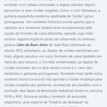
evoluído com caixas cinturadas; e alguns séculos depois
passariam a usar cordas singelas, como, e com destaque, a
guitarra espanhola moderna, apelidada de “violão” pelos
portugueses. Um contexto histórico social aponta que a
rejeição aos invasores árabes teria se expressado pela
opção de formato de caixa diferente, rejeição cujo mais
remoto registro explícito pode ser observado no extenso
poema
Libro de Buen Amor
, de Juan Ruiz (estimado ao
século XIV); entretanto, as duplas de cordas resistiriam por
mais alguns séculos: em outro formato de caixa também em
rejeição aos mouros, o formato arredondado, as duplas de
cordas resistem até os dias atuais, como é o caso dos
bandolins e guitarras portuguesas. Somente mais tarde outro
contexto histórico-social viria apontar a citada mudança para
cordas singelas das guitarras, acontecido em paralelo com a
evolução das fases da Revolução Industrial (entre os séculos
XVIII e XIX). Soma-se ainda o contexto da ascensão
espanhola, uma espécie de “império de destaque” no