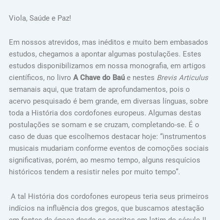
Viola, Saúde e Paz!
Em nossos atrevidos, mas inéditos e muito bem embasados
estudos, chegamos a apontar algumas postulações. Estes
estudos disponibilizamos em nossa monografia, em artigos
científicos, no livro
A Chave do Baú
e nestes
Brevis Articulus
semanais aqui, que tratam de aprofundamentos, pois o
acervo pesquisado é bem grande, em diversas línguas, sobre
toda a História dos cordofones europeus. Algumas destas
postulações se somam e se cruzam, completando-se. É o
caso de duas que escolhemos destacar hoje: “instrumentos
musicais mudariam conforme eventos de comoções sociais
significativas, porém, ao mesmo tempo, alguns resquícios
históricos tendem a resistir neles por muito tempo”.
A tal História dos cordofones europeus teria seus primeiros
indícios na influência dos gregos, que buscamos atestação
em fontes de época desde os escritos em latim do século II