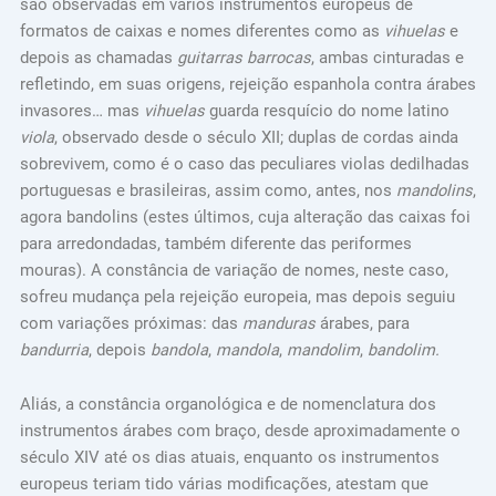
são observadas em vários instrumentos europeus de
formatos de caixas e nomes diferentes como as
vihuelas
e
depois as chamadas
guitarras barrocas
, ambas cinturadas e
refletindo, em suas origens, rejeição espanhola contra árabes
invasores… mas
vihuelas
guarda resquício do nome latino
viola
, observado desde o século XII; duplas de cordas ainda
sobrevivem, como é o caso das peculiares violas dedilhadas
portuguesas e brasileiras, assim como, antes, nos
mandolins
,
agora bandolins (estes últimos, cuja alteração das caixas foi
para arredondadas, também diferente das periformes
mouras). A constância de variação de nomes, neste caso,
sofreu mudança pela rejeição europeia, mas depois seguiu
com variações próximas: das
manduras
árabes, para
bandurria
, depois
bandola
,
mandola
,
mandolim
,
bandolim.
Aliás, a constância organológica e de nomenclatura dos
instrumentos árabes com braço, desde aproximadamente o
século XIV até os dias atuais, enquanto os instrumentos
europeus teriam tido várias modificações, atestam que