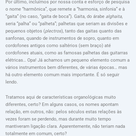
Por último, incluímos por nossa conta e esforço de pesquisa
o nome “harmônica”, que remete a “harmonia, sinfonia” e à
“gaita” (no caso, “gaita de boca”). Gaita, do árabe
alghaita
,
seria “palha” ou “palheta”; palhetas que seriam as divisões e
pequenos objetos (
plectros
), tanto das gaitas quanto das
sanfonas, quando de instrumentos de sopro, quanto em
cordofones antigos como saltérios (sem braço) até
cordofones atuais, como as famosas palhetas das guitarras
elétricas… Opa! Já achamos um pequeno elemento comum a
vários instrumentos bem diferentes, de várias épocas… mas
há outro elemento comum mais importante. É só seguir
lendo.
Tratamos aqui de características organológicas muito
diferentes, certo? Em alguns casos, os nomes apontam
relação, em outros, não: pelos séculos estas relações às
vezes foram se perdendo, mas durante muito tempo
mantiveram ligação clara. Aparentemente, não teriam nada
totalmente em comum, certo?