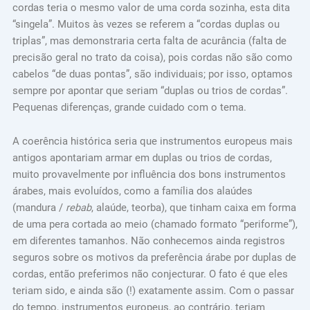
cordas teria o mesmo valor de uma corda sozinha, esta dita
“singela”. Muitos às vezes se referem a “cordas duplas ou
triplas”, mas demonstraria certa falta de acurância (falta de
precisão geral no trato da coisa), pois cordas não são como
cabelos “de duas pontas”, são individuais; por isso, optamos
sempre por apontar que seriam “duplas ou trios de cordas”.
Pequenas diferenças, grande cuidado com o tema.
A coerência histórica seria que instrumentos europeus mais
antigos apontariam armar em duplas ou trios de cordas,
muito provavelmente por influência dos bons instrumentos
árabes, mais evoluídos, como a família dos alaúdes
(mandura /
rebab
, alaúde, teorba), que tinham caixa em forma
de uma pera cortada ao meio (chamado formato “periforme”),
em diferentes tamanhos. Não conhecemos ainda registros
seguros sobre os motivos da preferência árabe por duplas de
cordas, então preferimos não conjecturar. O fato é que eles
teriam sido, e ainda são (!) exatamente assim. Com o passar
do tempo, instrumentos europeus, ao contrário, teriam