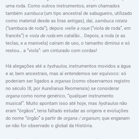
uma roda. Como outros instrumentos, eram chamados
também
sambuca
(um tipo ancestral de sabugueiro, utilizado
como material desde as liras antigas), daí,
sambuca rotata
(“sambuca de roda”), depois
vielle a roue
(“viola de roda”, em
francês”) e
viola de roda
em catalão… Depois, a roda (e as
teclas, e a manivela) caíram de uso, o tamanho diminui e só
restou… a “viola”: um cinturado com cordas!
Há alegações até a
hydraulos
, instrumentos movidos a água
e ar, bem ancestrais, mas aí entendemos ser equívoco: só
poderiam ser ligados a
organas
(como observamos registro
no século IX, por Aurelianus Reomensis) se considerar
organa
como nome genérico, “qualquer instrumento
musical”. Muito apontam isso até hoje, mas
hydraulos
não
eram “órgãos”, teria faltado estudar as origens e evoluções
do nome “órgão” a partir de
organa / organum
, que enganam
se não for observado o global da História.