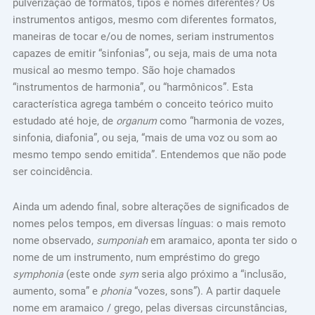
pulverização de formatos, tipos e nomes diferentes? Os
instrumentos antigos, mesmo com diferentes formatos,
maneiras de tocar e/ou de nomes, seriam instrumentos
capazes de emitir “sinfonias”, ou seja, mais de uma nota
musical ao mesmo tempo. São hoje chamados
“instrumentos de harmonia”, ou “harmônicos”. Esta
característica agrega também o conceito teórico muito
estudado até hoje, de
organum
como “harmonia de vozes,
sinfonia, diafonia”, ou seja, “mais de uma voz ou som ao
mesmo tempo sendo emitida”. Entendemos que não pode
ser coincidência.
Ainda um adendo final, sobre alterações de significados de
nomes pelos tempos, em diversas línguas: o mais remoto
nome observado,
sumponiah
em aramaico, aponta ter sido o
nome de um instrumento, num empréstimo do grego
symphonia
(este onde
sym
seria algo próximo a “inclusão,
aumento, soma” e
phonia
“vozes, sons”). A partir daquele
nome em aramaico / grego, pelas diversas circunstâncias,