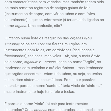
com características bem variadas, mas também teriam sido
os mais remotos registros de antigas gaitas-de-fole
(instrumentos de sopro, com vários tubos e com foles,
naturalmente) e que anteriormente já teriam sido ligados ao
nome
organa
. Uma confusão, não?
Juntando numa lista os resquícios das
organas
e/ou
sinfonias
pelos séculos: em flautas múltiplas, em
instrumentos com foles, em cordofones (dedilhados e
friccionados), teclados, manivelas… Ah, sim, o mais óbvio
pelo nome,
organum
ou
organa
ligaria ao nome “órgão”, os
modernos com teclados e até eletrônicos… mas lembrando
que órgãos ancestrais teriam tido tubos, ou seja, as teclas
acionariam sistemas pneumáticos. Por isso é possível
entender porque o nome “sanfona” teria vindo de “sinfonia”,
mas o instrumento hoje teria fole e teclas.
E porque o nome “viola” foi cair para instrumentos
cinturados? Ora…
organas
eram cinturadas, e acionadas por