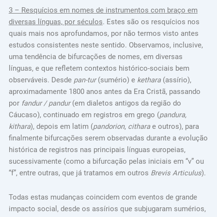
3 – Resquícios em nomes de instrumentos com braço em
diversas línguas, por séculos
. Estes são os resquícios nos
quais mais nos aprofundamos, por não termos visto antes
estudos consistentes neste sentido. Observamos, inclusive,
uma tendência de bifurcações de nomes, em diversas
línguas, e que refletem contextos histórico-sociais bem
observáveis. Desde
pan-tur
(sumério) e
kethara
(assírio),
aproximadamente 1800 anos antes da Era Cristã, passando
por
fandur / pandur
(em dialetos antigos da região do
Cáucaso), continuado em registros em grego (
pandura,
kithara
), depois em latim (
pandorion
,
cithara
e outros), para
finalmente bifurcações serem observadas durante a evolução
histórica de registros nas principais línguas europeias,
sucessivamente (como a bifurcação pelas iniciais em “v” ou
“f”, entre outras, que já tratamos em outros
Brevis Articulus
).
Todas estas mudanças coincidem com eventos de grande
impacto social, desde os assírios que subjugaram sumérios,