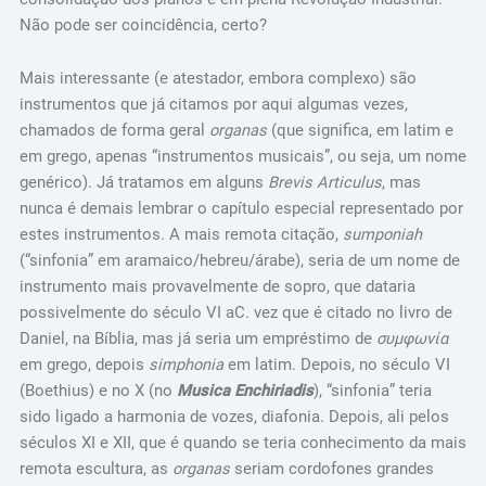
Não pode ser coincidência, certo?
Mais interessante (e atestador, embora complexo) são
instrumentos que já citamos por aqui algumas vezes,
chamados de forma geral
organas
(que significa, em latim e
em grego, apenas “instrumentos musicais”, ou seja, um nome
genérico). Já tratamos em alguns
Brevis Articulus
, mas
nunca é demais lembrar o capítulo especial representado por
estes instrumentos. A mais remota citação,
sumponiah
(“sinfonia” em aramaico/hebreu/árabe), seria de um nome de
instrumento mais provavelmente de sopro, que dataria
possivelmente do século VI aC. vez que é citado no livro de
Daniel, na Bíblia, mas já seria um empréstimo de
συμφωνία
em grego, depois
simphonia
em latim. Depois, no século VI
(Boethius) e no X (no
Musica Enchiriadis
), “sinfonia” teria
sido ligado a harmonia de vozes, diafonia. Depois, ali pelos
séculos XI e XII, que é quando se teria conhecimento da mais
remota escultura, as
organas
seriam cordofones grandes