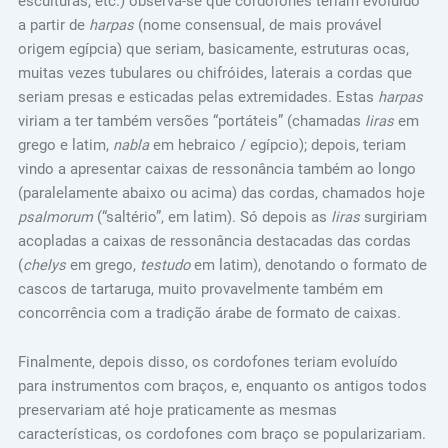
esculturas, etc.) observa-se que cordofones teriam evoluído
a partir de
harpas
(nome consensual, de mais provável
origem egípcia) que seriam, basicamente, estruturas ocas,
muitas vezes tubulares ou chifróides, laterais a cordas que
seriam presas e esticadas pelas extremidades. Estas
harpas
viriam a ter também versões “portáteis” (chamadas
liras
em
grego e latim,
nabla
em hebraico / egípcio); depois, teriam
vindo a apresentar caixas de ressonância também ao longo
(paralelamente abaixo ou acima) das cordas, chamados hoje
psalmorum
(“saltério”, em latim). Só depois as
liras
surgiriam
acopladas a caixas de ressonância destacadas das cordas
(
chelys
em grego,
testudo
em latim), denotando o formato de
cascos de tartaruga, muito provavelmente também em
concorrência com a tradição árabe de formato de caixas.
Finalmente, depois disso, os cordofones teriam evoluído
para instrumentos com braços, e, enquanto os antigos todos
preservariam até hoje praticamente as mesmas
características, os cordofones com braço se popularizariam.