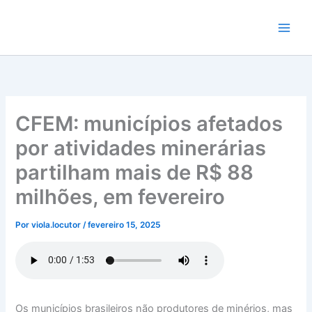
Ir
para
o
conteúdo
CFEM: municípios afetados
por atividades minerárias
partilham mais de R$ 88
milhões, em fevereiro
Por
viola.locutor
/
fevereiro 15, 2025
Os municípios brasileiros não produtores de minérios, mas