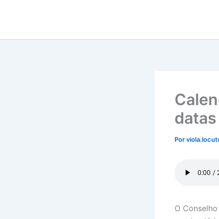
Ir
para
o
conteúdo
Calen
datas
Por
viola.locu
O Conselho 