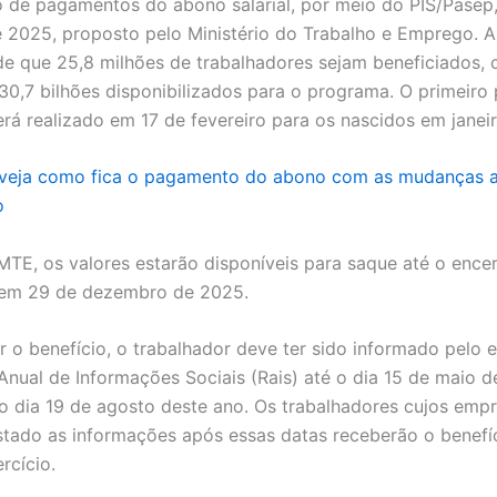
o de pagamentos do abono salarial, por meio do PIS/Pasep,
e 2025, proposto pelo Ministério do Trabalho e Emprego. A
de que 25,8 milhões de trabalhadores sejam beneficiados,
 30,7 bilhões disponibilizados para o programa. O primeir
rá realizado em 17 de fevereiro para os nascidos em janei
 veja como fica o pagamento do abono com as mudanças 
o
TE, os valores estarão disponíveis para saque até o enc
, em 29 de dezembro de 2025.
r o benefício, o trabalhador deve ter sido informado pelo
Anual de Informações Sociais (Rais) até o dia 15 de maio 
 o dia 19 de agosto deste ano. Os trabalhadores cujos emp
tado as informações após essas datas receberão o benefí
rcício.