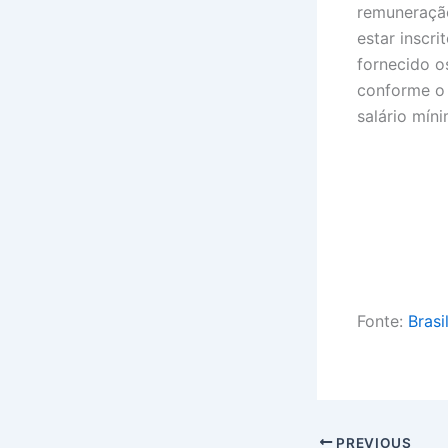
remuneração
estar inscr
fornecido o
conforme o
salário mín
Fonte:
Brasi
PREVIOUS