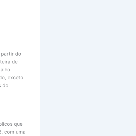
 partir do
teira de
balho
do, exceto
s do
blicos que
23, com uma