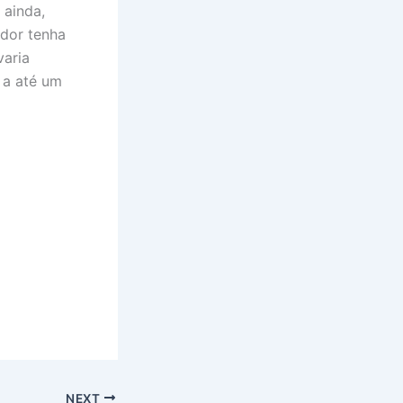
 ainda,
ador tenha
varia
 a até um
NEXT