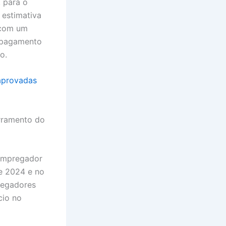
 para o
 estimativa
 com um
o pagamento
ro.
aprovadas
erramento do
 empregador
de 2024 e no
regadores
cio no