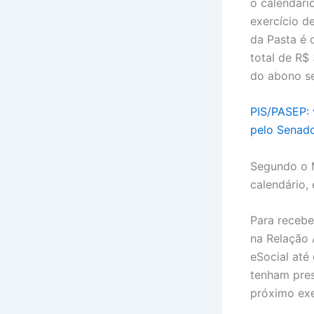
o calendári
exercício d
da Pasta é 
total de R$
do abono se
PIS/PASEP:
pelo Senad
Segundo o M
calendário
Para recebe
na Relação 
eSocial até
tenham pres
próximo exe