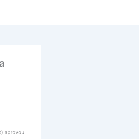
a
t) aprovou