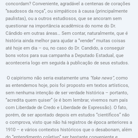
concordam? Conveniente, agradável a centenas de corações
“saudosos da roça”, ou simpáticos à causa (principalmente
paulistas), ou a outros estudiosos, que se ancoram sem
questionar na importância acadêmica do nome do Dr.
Cândido em outras áreas… Sem contar, naturalmente, que é
história ainda melhor para ajudar a “vender” muitas coisas
até hoje em dia – ou, no caso do Dr. Candido, a conseguir
bons votos para sua campanha a Deputado Estadual, que
aconteceria logo em seguida à publicação de seus estudos.
O caipirismo não seria exatamente uma
“fake news”,
como
as entendemos hoje, pois foi proposto em textos artísticos,
sem nenhuma intenção de ser verdade histórica – portanto,
“acredita quem quiser” (e é bom lembrar, vivemos num país
com Liberdade de Credo e Liberdade de Expressão). O fato,
porém, de ser apontado depois em estudos “científicos” não
o comprova, visto que não há registros de época anteriores a
1910 – e vários contextos históricos que o desabonam, além
do “entendimento coletivo” ser bastante conveniente e