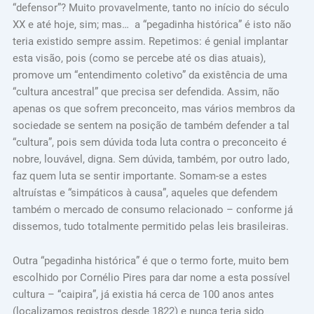
“defensor”? Muito provavelmente, tanto no início do século
XX e até hoje, sim; mas… a “pegadinha histórica” é isto não
teria existido sempre assim. Repetimos: é genial implantar
esta visão, pois (como se percebe até os dias atuais),
promove um “entendimento coletivo” da existência de uma
“cultura ancestral” que precisa ser defendida. Assim, não
apenas os que sofrem preconceito, mas vários membros da
sociedade se sentem na posição de também defender a tal
“cultura”, pois sem dúvida toda luta contra o preconceito é
nobre, louvável, digna. Sem dúvida, também, por outro lado,
faz quem luta se sentir importante. Somam-se a estes
altruístas e “simpáticos à causa”, aqueles que defendem
também o mercado de consumo relacionado – conforme já
dissemos, tudo totalmente permitido pelas leis brasileiras.
Outra “pegadinha histórica” é que o termo forte, muito bem
escolhido por Cornélio Pires para dar nome a esta possível
cultura – “caipira”, já existia há cerca de 100 anos antes
(localizamos registros desde 1822) e nunca teria sido