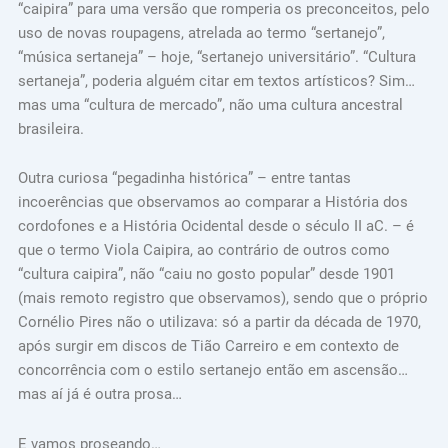
“caipira” para uma versão que romperia os preconceitos, pelo
uso de novas roupagens, atrelada ao termo “sertanejo”,
“música sertaneja” – hoje, “sertanejo universitário”. “Cultura
sertaneja”, poderia alguém citar em textos artísticos? Sim…
mas uma “cultura de mercado”, não uma cultura ancestral
brasileira.
Outra curiosa “pegadinha histórica” – entre tantas
incoerências que observamos ao comparar a História dos
cordofones e a História Ocidental desde o século II aC. – é
que o termo Viola Caipira, ao contrário de outros como
“cultura caipira”, não “caiu no gosto popular” desde 1901
(mais remoto registro que observamos), sendo que o próprio
Cornélio Pires não o utilizava: só a partir da década de 1970,
após surgir em discos de Tião Carreiro e em contexto de
concorrência com o estilo sertanejo então em ascensão…
mas aí já é outra prosa…
E vamos proseando…