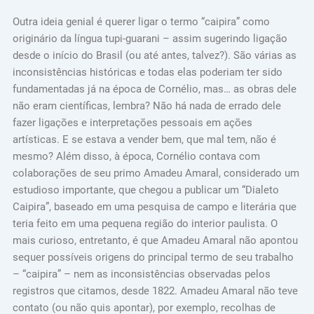
Outra ideia genial é querer ligar o termo “caipira” como
originário da língua tupi-guarani – assim sugerindo ligação
desde o início do Brasil (ou até antes, talvez?). São várias as
inconsistências históricas e todas elas poderiam ter sido
fundamentadas já na época de Cornélio, mas… as obras dele
não eram científicas, lembra? Não há nada de errado dele
fazer ligações e interpretações pessoais em ações
artísticas. E se estava a vender bem, que mal tem, não é
mesmo? Além disso, à época, Cornélio contava com
colaborações de seu primo Amadeu Amaral, considerado um
estudioso importante, que chegou a publicar um “Dialeto
Caipira”, baseado em uma pesquisa de campo e literária que
teria feito em uma pequena região do interior paulista. O
mais curioso, entretanto, é que Amadeu Amaral não apontou
sequer possíveis origens do principal termo de seu trabalho
– “caipira” – nem as inconsistências observadas pelos
registros que citamos, desde 1822. Amadeu Amaral não teve
contato (ou não quis apontar), por exemplo, recolhas de