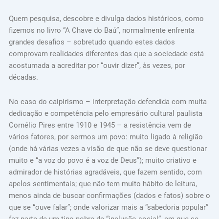
Quem pesquisa, descobre e divulga dados históricos, como
fizemos no livro “A Chave do Baú”, normalmente enfrenta
grandes desafios – sobretudo quando estes dados
comprovam realidades diferentes das que a sociedade está
acostumada a acreditar por “ouvir dizer”, às vezes, por
décadas.
No caso do caipirismo – interpretação defendida com muita
dedicação e competência pelo empresário cultural paulista
Cornélio Pires entre 1910 e 1945 – a resistência vem de
vários fatores, por sermos um povo: muito ligado à religião
(onde há várias vezes a visão de que não se deve questionar
muito e “a voz do povo é a voz de Deus”); muito criativo e
admirador de histórias agradáveis, que fazem sentido, com
apelos sentimentais; que não tem muito hábito de leitura,
menos ainda de buscar confirmações (dados e fatos) sobre o
que se “ouve falar”; onde valorizar mais a “sabedoria popular”
faz parte de um tipo nobre de “inclusão social”, em que se