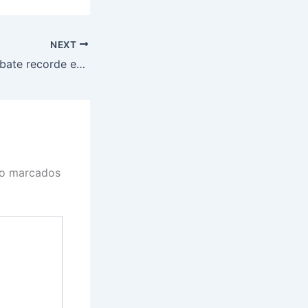
NEXT
Renda per capita bate recorde em 2024 e desigualdade atinge menor nível desde 2012, mostra IBGE
ão marcados