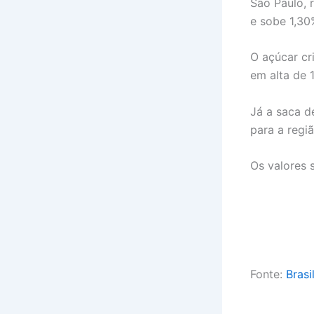
São Paulo, 
e sobe 1,30
O açúcar cri
em alta de 
Já a saca d
para a regi
Os valores 
Fonte:
Brasi