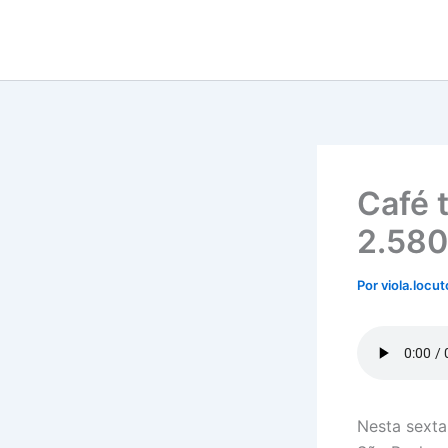
Ir
para
o
conteúdo
Café 
2.580
Por
viola.locu
Nesta sexta