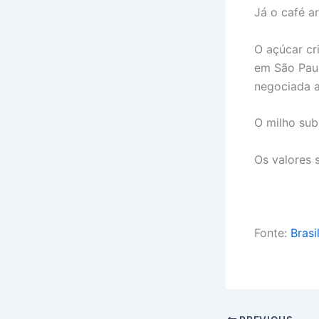
Já o café ar
O açúcar cr
em São Paul
negociada a
O milho sub
Os valores 
Fonte:
Brasi