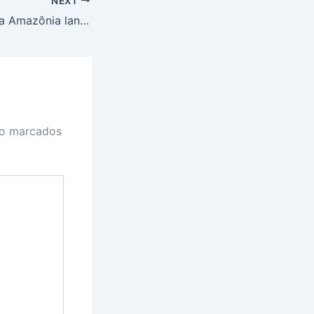
NEXT
AMABIO: Banco da Amazônia lança edital de R$ 4 milhões para impulsionar bioeconomia na Região Amazônica
ão marcados