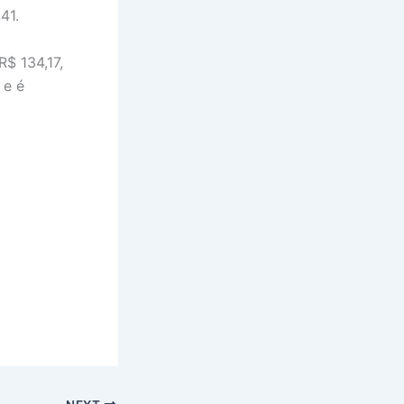
41.
R$ 134,17,
 e é