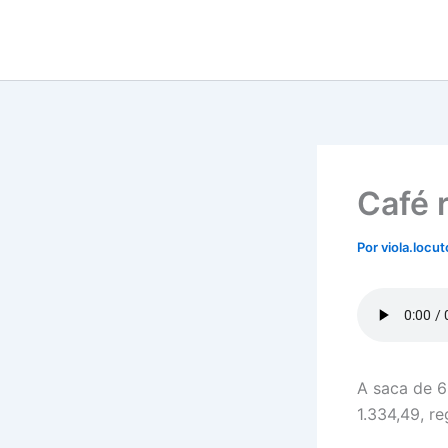
Ir
para
o
conteúdo
Café 
Por
viola.locu
A saca de 6
1.334,49, r