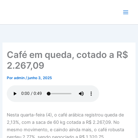
Ir
para
o
conteúdo
Café em queda, cotado a R$
2.267,09
Por
admin
/
junho 3, 2025
Nesta quarta-feira (4), o café arábica registrou queda de
2,13%, com a saca de 60 kg cotada a R$ 2.267,09. No
mesmo movimento, e caindo ainda mais, o café robusta
perdeu 2,77%, sendo negociado a R$ 1.320,75.