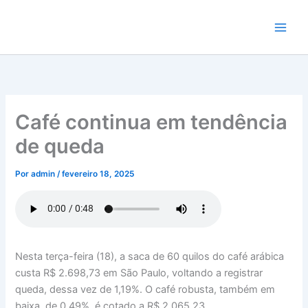
Ir
para
o
conteúdo
Café continua em tendência
de queda
Por
admin
/
fevereiro 18, 2025
Nesta terça-feira (18), a saca de 60 quilos do café arábica
custa R$ 2.698,73 em São Paulo, voltando a registrar
queda, dessa vez de 1,19%. O café robusta, também em
baixa, de 0,49%, é cotado a R$ 2.065,23.