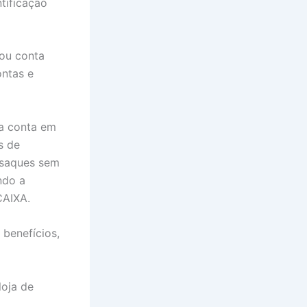
tificação
ou conta
ntas e
a conta em
s de
 saques sem
ndo a
CAIXA.
 benefícios,
loja de