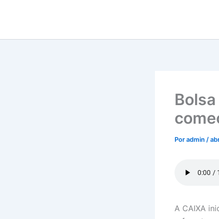
Ir
para
o
conteúdo
Bolsa
começ
Por
admin
/
ab
A CAIXA ini