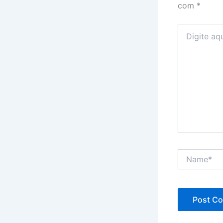
com
*
Digite
aqui...
Name*