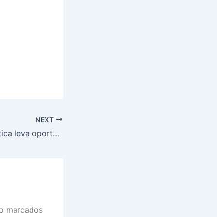
NEXT
Curso de informática leva oportunidade e transformação à zona rural do Piauí
ão marcados