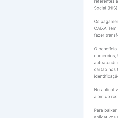
referentes 
Social (NIS
Os pagamen
CAIXA Tem.
fazer transf
O benefíci
comércios, 
autoatendim
cartão nos 
identificaç
No aplicati
além de rec
Para baixar
aplicativos