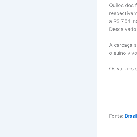
Quilos dos 
respectivam
a R$ 7,54, 
Descalvado
A carcaça s
o suíno viv
Os valores 
Fonte:
Brasi