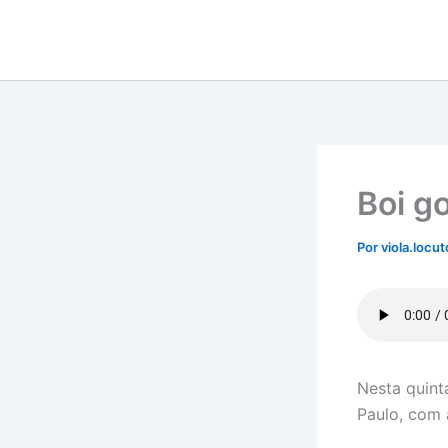
Ir
para
o
conteúdo
Boi g
Por
viola.locu
Nesta quint
Paulo, com 