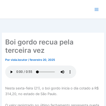
Ir
para
o
conteúdo
Boi gordo recua pela
terceira vez
Por
viola.locutor
/
fevereiro 20, 2025
Nesta sexta-feira (21), o boi gordo inicia o dia cotado a R$
314,20, no estado de São Paulo.
O valor registrado no último fechamento representa queda