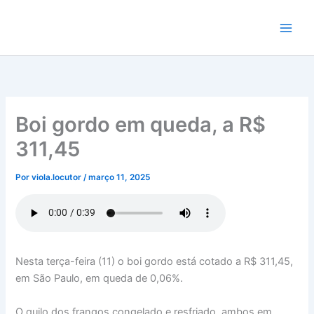
Ir
para
o
conteúdo
Boi gordo em queda, a R$
311,45
Por
viola.locutor
/
março 11, 2025
Nesta terça-feira (11) o boi gordo está cotado a R$ 311,45,
em São Paulo, em queda de 0,06%.
O quilo dos frangos congelado e resfriado, ambos em