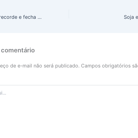
Ibovespa atinge recorde e fecha sessão em alta de 2,12%
Soja 
 comentário
eço de e-mail não será publicado.
Campos obrigatórios s