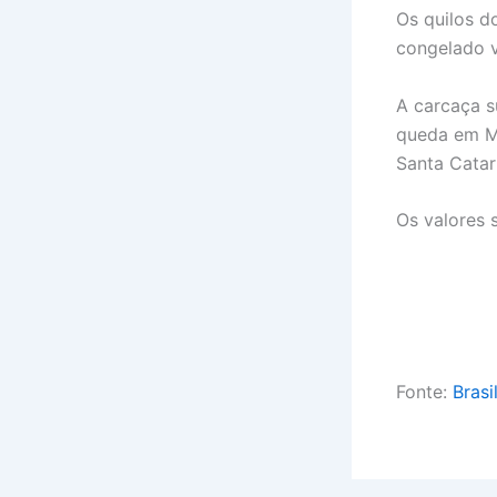
Os quilos d
congelado v
A carcaça su
queda em Mi
Santa Catari
Os valores
Fonte:
Brasi