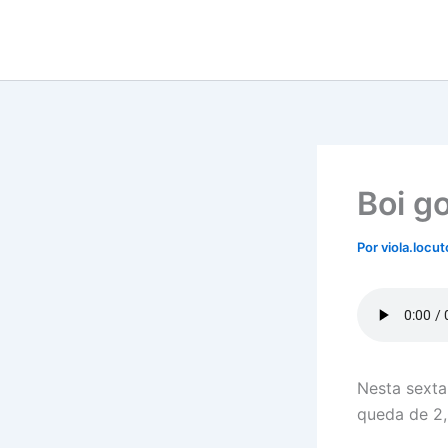
Ir
para
o
conteúdo
Boi g
Por
viola.locu
Nesta sexta
queda de 2