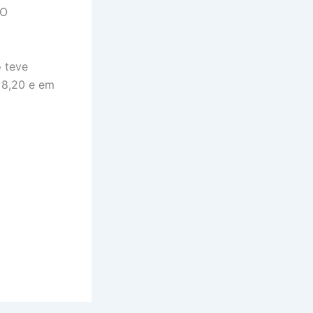
 O
o teve
 8,20 e em