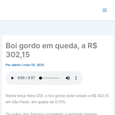
Ir
para
o
conteúdo
Boi gordo em queda, a R$
302,15
Por
admin
/
maio 19, 2025
Nesta terça-feira (20), o boi gordo está cotado a R$ 302,15
em São Paulo, em queda de 0,15%.
Os quilos dos frangos congelado e resfriado tiveram