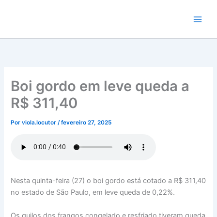
Ir
para
o
conteúdo
Boi gordo em leve queda a
R$ 311,40
Por
viola.locutor
/
fevereiro 27, 2025
Nesta quinta-feira (27) o boi gordo está cotado a R$ 311,40
no estado de São Paulo, em leve queda de 0,22%.
Os quilos dos frangos congelado e resfriado tiveram queda