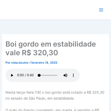
Ir
para
o
conteúdo
Boi gordo em estabilidade
vale R$ 320,30
Por
viola.locutor
/
fevereiro 18, 2025
Nesta terça-feira (18) o boi gordo está cotado a R$ 320,30
no estado de São Paulo, em estabilidade.
O quilo do frango congelado, em queda, é vendido a R$