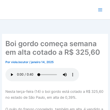
Ir
para
o
conteúdo
Boi gordo começa semana
em alta cotado a R$ 325,60
Por
viola.locutor
/
janeiro 14, 2025
Nesta terça-feira (14) o boi gordo está cotado a R$ 325,60
no estado de São Paulo, em alta de 0,39%.
O quilo do frango congelado, também em alta, é vendido a