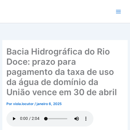
Ir
para
o
conteúdo
Bacia Hidrográfica do Rio
Doce: prazo para
pagamento da taxa de uso
da água de domínio da
União vence em 30 de abril
Por
viola.locutor
/
janeiro 6, 2025