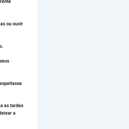
rrente
has ou ouvir
do.
 seus
respeitasse
ia as tardes
deixar a