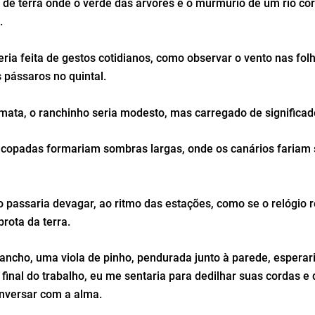
de terra onde o verde das árvores e o murmúrio de um rio co
.
seria feita de gestos cotidianos, como observar o vento nas fol
 pássaros no quintal.
 mata, o ranchinho seria modesto, mas carregado de significa
 copadas formariam sombras largas, onde os canários fariam
o passaria devagar, ao ritmo das estações, como se o relógio 
brota da terra.
ancho, uma viola de pinho, pendurada junto à parede, esperar
final do trabalho, eu me sentaria para dedilhar suas cordas e 
nversar com a alma.