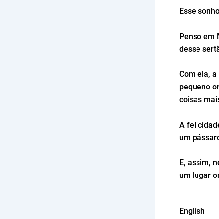
Esse sonho
Penso em M
desse sert
Com ela, a
pequeno or
coisas mai
A felicida
um pássaro
E, assim, n
um lugar o
English