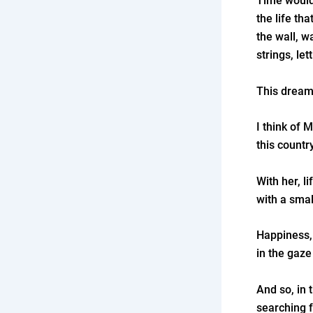
Time would 
the life th
the wall, w
strings, le
This dream
I think of 
this countr
With her, l
with a smal
Happiness, I
in the gaz
And so, in t
searching 