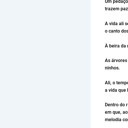
Um pedaço 
trazem paz
A vida ali 
o canto dos
À beira da
As árvores
ninhos.
Ali, o temp
a vida que 
Dentro do r
em que, ao 
melodia co