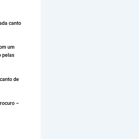
ada canto
 com um
 pelas
 canto de
procuro –