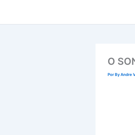
Ir
para
o
conteúdo
O SO
Por
By Andre V