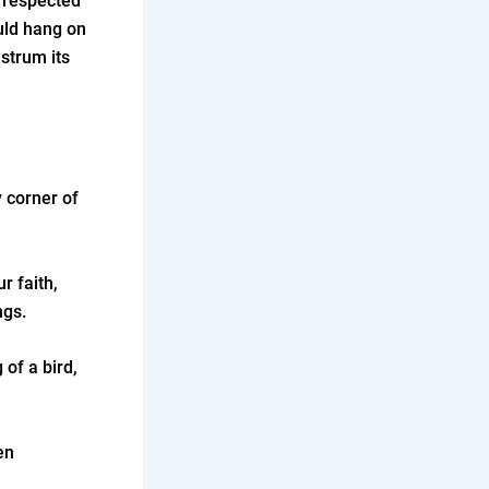
k respected
ould hang on
 strum its
 corner of
r faith,
ngs.
 of a bird,
en