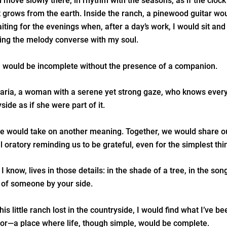
move slowly there, in rhythm with the seasons, as if the cloc
at grows from the earth. Inside the ranch, a pinewood guitar w
aiting for the evenings when, after a day’s work, I would sit and
tting the melody converse with my soul.
 would be incomplete without the presence of a companion.
Maria, a woman with a serene yet strong gaze, who knows every
yside as if she were part of it.
ife would take on another meaning. Together, we would share ou
l oratory reminding us to be grateful, even for the simplest thi
 know, lives in those details: in the shade of a tree, in the song
e of someone by your side.
his little ranch lost in the countryside, I would find what I’ve be
for—a place where life, though simple, would be complete.