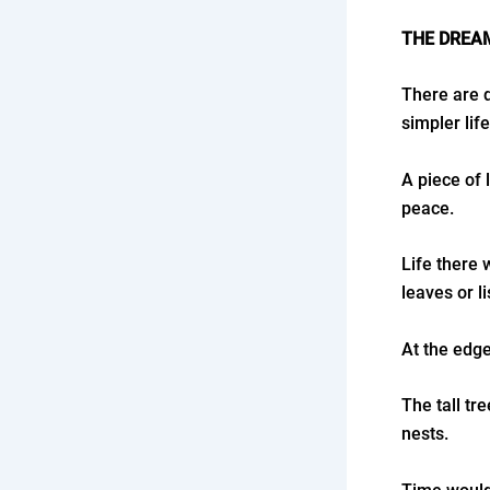
THE DREAM
There are 
simpler lif
A piece of 
peace.
Life there 
leaves or li
At the edge
The tall tr
nests.