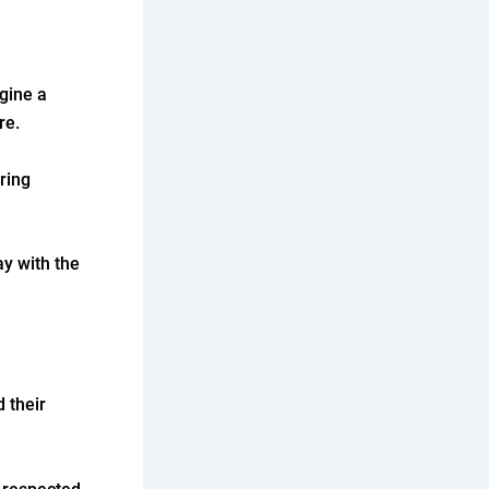
gine a
ure.
ring
ay with the
 their