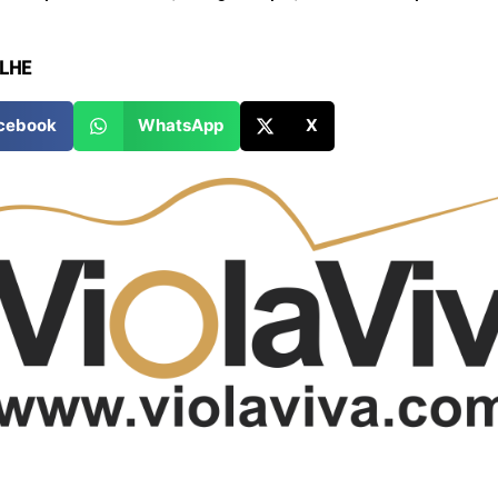
LHE
cebook
WhatsApp
X